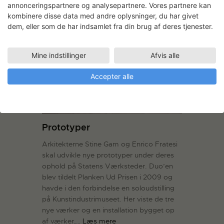
annonceringspartnere og analysepartnere. Vores partnere kan
kombinere disse data med andre oplysninger, du har givet
LÆS MERE
dem, eller som de har indsamlet fra din brug af deres tjenester.
Mine indstillinger
Afvis alle
Accepter alle
Prototyper
Arkitekterne Stine Gam og Enrico Fratesi
skal udvikle nye prototyper under deres
ophold på Statens Værksteder. Duo’en
blev tildelt Planken Ud Prisen i 2009 og
havde i den forbindelse en soloudstilling
på Kunstindustrimuseet. Her viste de tre
nye værker og en installation bygget op
af værker,…
Læs mere