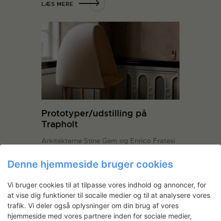
LÆS MERE
Prototyper/udstilling på
Trapholt
Arkitekterne Stine Gam og Enrico Fratesi
vendte tilbage til træværkstedet på
Statens Værksteder i januar 2010 for at
Denne hjemmeside bruger cookies
arbejde på nye prototyper og forberede
udstilling på Trapholt i Kolding til foråret
Vi bruger cookies til at tilpasse vores indhold og annoncer, for
samme år. Duo’ens designfilosofi er i høj
at vise dig funktioner til socaile medier og til at analysere vores
grad bygget over et solidt skelet af
trafik. Vi deler også oplysninger om din brug af vores
hjemmeside med vores partnere inden for sociale medier,
traditioner og…
Læs mere