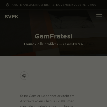
NÆSTE ANSØGNINGSFRIST: 2. NOVEMBER 2026 KL. 24:00
SVFK
SVFK
DET SKER
GamFratesi
PROJEKTER
Home
Alle profiler
...
GamFratesi
CHANNEL
ANSØG
OM SVFK
ENGLISH
Stine Gam er uddannet arkitekt fra
Arkitektskolen i Århus i 2006 med
speciale i møbelarkitektur. Hun har