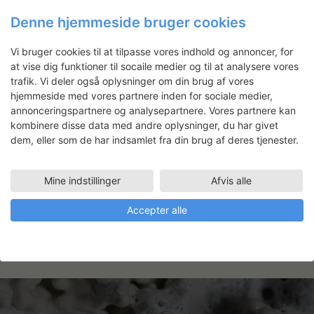
Denne hjemmeside bruger cookies
Vi bruger cookies til at tilpasse vores indhold og annoncer, for
at vise dig funktioner til socaile medier og til at analysere vores
Fløj-altre til Skovlunde Kirke
trafik. Vi deler også oplysninger om din brug af vores
Erik Hagens har fået til opgave at
hjemmeside med vores partnere inden for sociale medier,
udsmykke seks nye tre-fløjede alterskabe
annonceringspartnere og analysepartnere. Vores partnere kan
til Skovlunde Kirke. Hvert skab vil have en
kombinere disse data med andre oplysninger, du har givet
dem, eller som de har indsamlet fra din brug af deres tjenester.
historie at fortælle fra en særlig bibelsk
højtid. Ved hjælp af symbolbærende
tegninger beskrives de kirkelige højtider,
Mine indstillinger
Afvis alle
og på humoristisk, politisk og satirisk vis
formidles…
Læs mere
Accepter alle
LÆS MERE