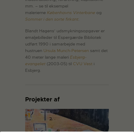
mm. – se til eksempel
malerierne
Københavns Vinterbane
og
Sommer i den sorte firkant
.
Blandt Hagens’ udsmykningsopgaver er
emaljebilleder til Espergærde Bibliotek
udført 1990 i samarbejde med
hustruen
Ursula Munch-Petersen
samt det
40 meter lange maleri
Esbjerg-
evangeliet
(2003-05) til
CVU Vest
i
Esbjerg.
Projekter af