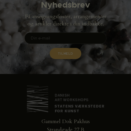
Nyhedsbrev
Få ansøgningsfrister, arrangementer
og artikler direkte i din indbakke.
Gammel Dok Pakhus
Strandgade 27 B