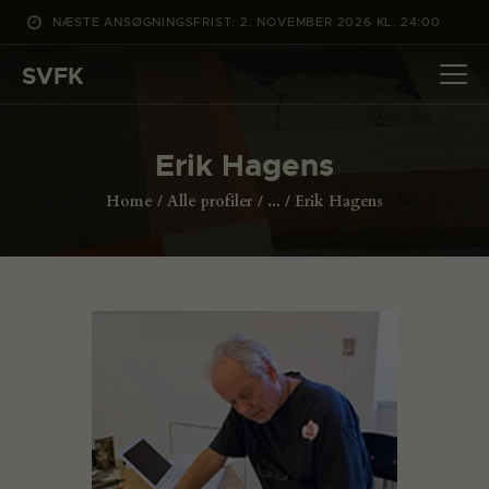
NÆSTE ANSØGNINGSFRIST: 2. NOVEMBER 2026 KL. 24:00
SVFK
SVFK
DET SKER
Erik Hagens
PROJEKTER
Home
Alle profiler
...
Erik Hagens
CHANNEL
ANSØG
OM SVFK
ENGLISH