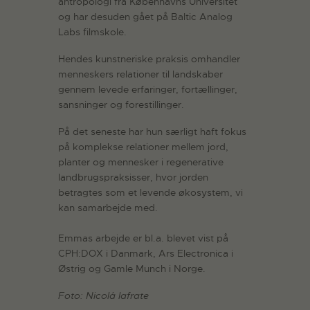
antropologi fra Københavns Universitet
og har desuden gået på Baltic Analog
Labs filmskole.
Hendes kunstneriske praksis omhandler
menneskers relationer til landskaber
gennem levede erfaringer, fortællinger,
sansninger og forestillinger.
På det seneste har hun særligt haft fokus
på komplekse relationer mellem jord,
planter og mennesker i regenerative
landbrugspraksisser, hvor jorden
betragtes som et levende økosystem, vi
kan samarbejde med.
Emmas arbejde er bl.a. blevet vist på
CPH:DOX i Danmark, Ars Electronica i
Østrig og Gamle Munch i Norge.
Foto: Nicolá Iafrate