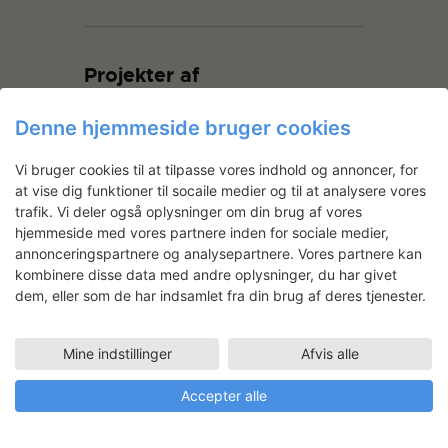
Projekter af
Denne hjemmeside bruger cookies
Vi bruger cookies til at tilpasse vores indhold og annoncer, for
at vise dig funktioner til socaile medier og til at analysere vores
trafik. Vi deler også oplysninger om din brug af vores
hjemmeside med vores partnere inden for sociale medier,
annonceringspartnere og analysepartnere. Vores partnere kan
kombinere disse data med andre oplysninger, du har givet
Emma Harris: Plant Exposures
dem, eller som de har indsamlet fra din brug af deres tjenester.
Emma Harris har på det lille fotoværksted
undersøgt, hvordan tværartslige
Mine indstillinger
Afvis alle
samarbejder kan ændre vores forståelse
af landbrug, og hvordan man via et
Accepter alle
analogt, taktilt æstetisk udtryk kan åbne
op for nye måder at opfatte spor og