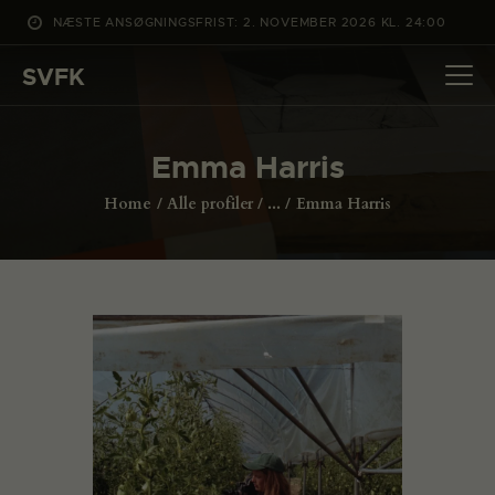
NÆSTE ANSØGNINGSFRIST: 2. NOVEMBER 2026 KL. 24:00
SVFK
SVFK
DET SKER
Emma Harris
PROJEKTER
Home
Alle profiler
...
Emma Harris
CHANNEL
ANSØG
OM SVFK
ENGLISH