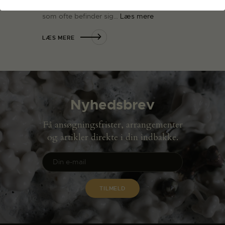
tilstedeværelser af væsener på. Noget,
som ofte befinder sig…
Læs mere
LÆS MERE
Nyhedsbrev
Få ansøgningsfrister, arrangementer
og artikler direkte i din indbakke.