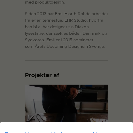
med produktdesign.
Siden 2013 har Emil Hjorth-Rohde arbejdet
fra egen tegnestue, EHR Studio, hvorfra
han bl.a. har designet sin Diakon
lysestage, der sælges både i Danmark og
Sydkorea. Emil er i 2015 nomineret
som Årets Upcoming Designer i Sverige.
Projekter af