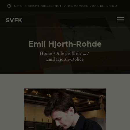
NÆSTE ANSØGNINGSFRIST: 2. NOVEMBER 2026 KL. 24:00
SVFK
SVFK
DET SKER
Emil Hjorth-Rohde
PROJEKTER
Home
Alle profiler
...
CHANNEL
Emil Hjorth-Rohde
ANSØG
OM SVFK
ENGLISH