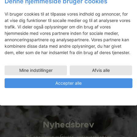
Denne hjemmeside bruger cookies
Bordets produkter
Vi bruger cookies til at tilpasse vores indhold og annoncer, for
Emil Hjorth-Rohdes projekt ”Bordets
at vise dig funktioner til socaile medier og til at analysere vores
Produkter” er en materialeundersøgelse
trafik. Vi deler også oplysninger om din brug af vores
og udvikling af nye prototyper, baseret
hjemmeside med vores partnere inden for sociale medier,
på tidligere designs. Maj 2015 Som
annonceringspartnere og analysepartnere. Vores partnere kan
industriel designer har Emil Hjorth-Rohde
kombinere disse data med andre oplysninger, du har givet
anvendt sit ophold på SVK til at
dem, eller som de har indsamlet fra din brug af deres tjenester.
eksperimentere med forskellige materialer
til udvikling af prototyper med fokus på
Mine indstillinger
Afvis alle
nye detaljer…
Læs mere
Accepter alle
LÆS MERE
Nyhedsbrev
Få ansøgningsfrister, arrangementer