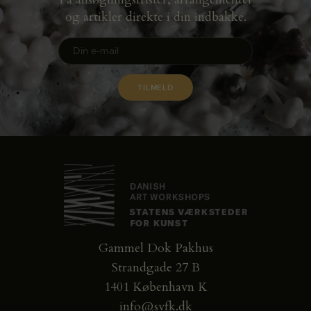
og artikler direkte i din indbakke.
Gammel Dok Pakhus
Strandgade 27 B
1401 København K
info@svfk.dk