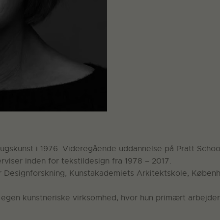
rugskunst i 1976. Videregående uddannelse på Pratt School
iser inden for tekstildesign fra 1978 – 2017.
or Designforskning, Kunstakademiets Arkitektskole, Køben
 egen kunstneriske virksomhed, hvor hun primært arbejder m