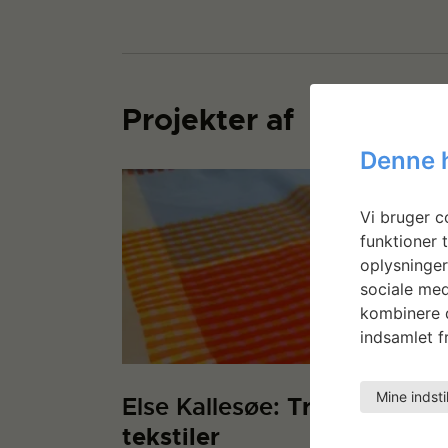
Projekter af
Denne 
Vi bruger co
funktioner t
oplysninger
sociale med
kombinere d
indsamlet fr
Mine indsti
Else Kallesøe:
Transparente
tekstiler