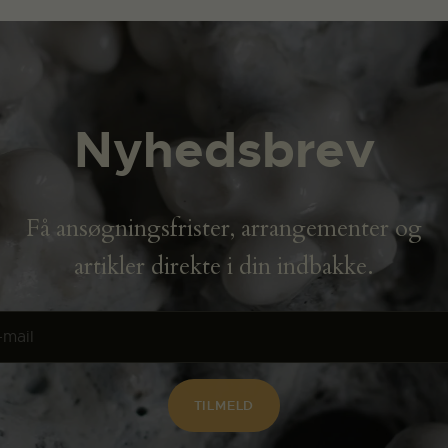
Nyhedsbrev
Få ansøgningsfrister, arrangementer og
artikler direkte i din indbakke.