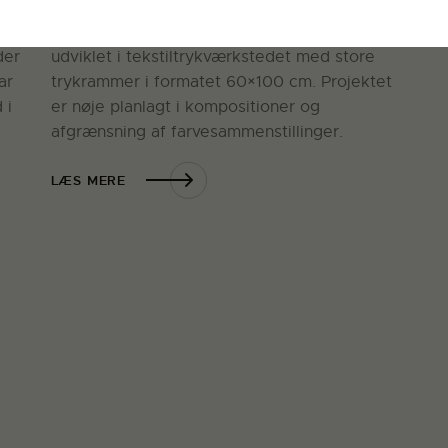
Tekstildesigner, Else Kallesøes projekt er
der
udviklet i tekstiltrykværkstedet med store
ar
trykrammer i formatet 60×100 cm. Projektet
 i
er nøje planlagt i kompositioner og
afgrænsning af farvesammenstillinger.
LÆS MERE