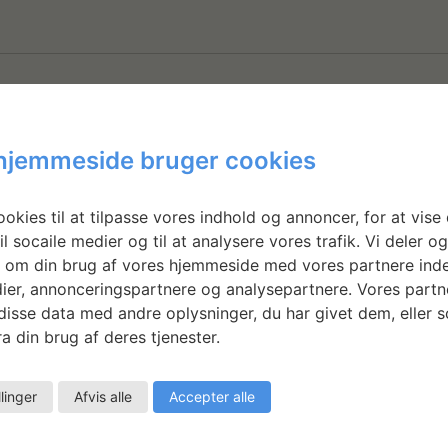
hjemmeside bruger cookies
E
T
okies til at tilpasse vores indhold og annoncer, for at vise 
m
il socaile medier og til at analysere vores trafik. Vi deler o
 om din brug af vores hjemmeside med vores partnere inde
ier, annonceringspartnere og analysepartnere. Vores partn
LÆ
isse data med andre oplysninger, du har givet dem, eller 
a din brug af deres tjenester.
llinger
Afvis alle
Accepter alle
Else Kallesøe: Håndtrykte
tekstiler, farver i system