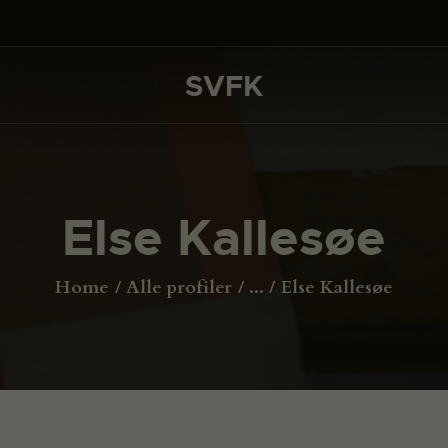
DET SKER
PROJEKTER
SVFK
SVFK
CHANNEL
ANSØG
Else Kallesøe
OM SVFK
ENGLISH
Home
Alle profiler
...
Else Kallesøe