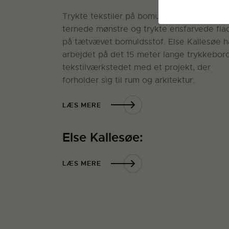
Trykte tekstiler på bomuldsorganza i
ternede mønstre og trykte ensfarvede fla
på tætvævet bomuldsstof. Else Kallesøe h
arbejdet på det 15 meter lange trykkebord
tekstilværkstedet med et projekt, der
forholder sig til rum og arkitektur.
LÆS MERE
Else Kallesøe:
LÆS MERE