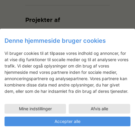
Projekter af
Denne hjemmeside bruger cookies
Vi bruger cookies til at tilpasse vores indhold og annoncer, for
at vise dig funktioner til socaile medier og til at analysere vores
trafik. Vi deler også oplysninger om din brug af vores
hjemmeside med vores partnere inden for sociale medier,
annonceringspartnere og analysepartnere. Vores partnere kan
Ditte Ejlerskov: The Cult of
kombinere disse data med andre oplysninger, du har givet
Oxytocin
dem, eller som de har indsamlet fra din brug af deres tjenester.
Med store gulvlakspensler har Ditte
Mine indstillinger
Afvis alle
Ejlerskov arbejdet fire måneder i
Turboladen med maleri i stort format,
Accepter alle
primært med akrylmedium og voks på
lærred. De seneste år er hendes praksis