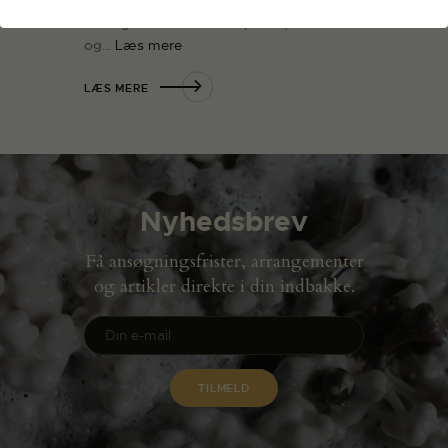
dog udover maleri også gået i en digital
retning i form af AR skulpturer, NFTer
og…
Læs mere
LÆS MERE
Nyhedsbrev
Få ansøgningsfrister, arrangementer
og artikler direkte i din indbakke.