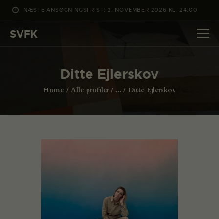
NÆSTE ANSØGNINGSFRIST: 2. NOVEMBER 2026 KL. 24:00
SVFK
SVFK
DET SKER
Ditte Ejlerskov
PROJEKTER
Home
Alle profiler
...
Ditte Ejlerskov
CHANNEL
ANSØG
OM SVFK
ENGLISH