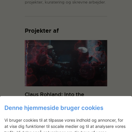
projekter, kuratering og skrevne arbejder.
Projekter af
Claus Rohland: Into the
Corruption of Light
(arbejdstitel)
Denne hjemmeside bruger cookies
Claus Rohland har opholdt sig i
Vi bruger cookies til at tilpasse vores indhold og annoncer, for
fotoværkstedet for at bearbejde en serie
at vise dig funktioner til socaile medier og til at analysere vores
“snapshots” fra rejser i Mellemøsten,