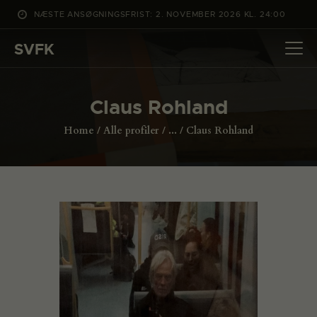
NÆSTE ANSØGNINGSFRIST: 2. NOVEMBER 2026 KL. 24:00
SVFK
SVFK
DET SKER
Claus Rohland
PROJEKTER
Home
Alle profiler
...
Claus Rohland
CHANNEL
ANSØG
OM SVFK
ENGLISH