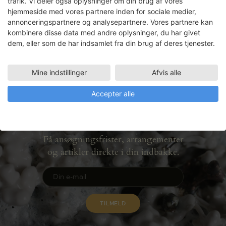
trafik. Vi deler også oplysninger om din brug af vores
1975-1977. Et udvalg af disse er endt i en
hjemmeside med vores partnere inden for sociale medier,
udstilling på Davids Samling fra oktober
annonceringspartnere og analysepartnere. Vores partnere kan
’22 – april ’23.
kombinere disse data med andre oplysninger, du har givet
dem, eller som de har indsamlet fra din brug af deres tjenester.
LÆS MERE
Mine indstillinger
Afvis alle
Accepter alle
Nyhedsbrev
Få ansøgningsfrister, arrangementer
og artikler direkte i din indbakke.