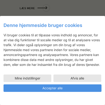
LÆS MERE
Denne hjemmeside bruger cookies
Vi bruger cookies til at tilpasse vores indhold og annoncer, for
Nyhedsbrev
at vise dig funktioner til socaile medier og til at analysere vores
trafik. Vi deler også oplysninger om din brug af vores
Få ansøgningsfrister, arrangementer
hjemmeside med vores partnere inden for sociale medier,
og artikler direkte i din indbakke.
annonceringspartnere og analysepartnere. Vores partnere kan
kombinere disse data med andre oplysninger, du har givet
dem, eller som de har indsamlet fra din brug af deres tjenester.
Mine indstillinger
Afvis alle
Accepter alle