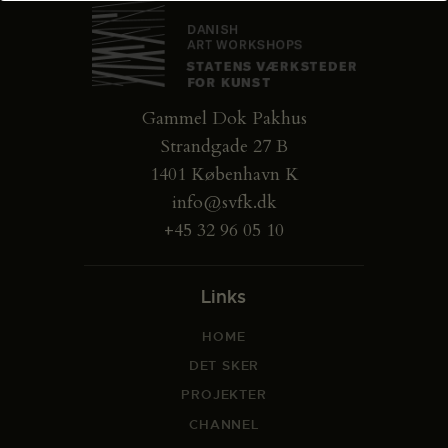
Gammel Dok Pakhus
Strandgade 27 B
1401 København K
info@svfk.dk
+45 32 96 05 10
Links
HOME
DET SKER
PROJEKTER
CHANNEL