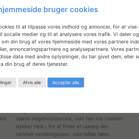
i
Maleren Cai Ulrich von Platen har gennem 35
Ma
hjemmeside bruger cookies
år taget især sort/hvide fotografier af sine
år
omgivelser. Han ligger derfor inde med et
om
elt
større negativmateriale, som han ind imellem
st
okies til at tilpasse vores indhold og annoncer, for at vise 
.
dykker ned i, for at finde et udvalg der
dy
il socaile medier og til at analysere vores trafik. Vi deler o
rammer erindringsspor, som både føles
ra
 om din brug af vores hjemmeside med vores partnere inde
aktuelle og almene.…
Læs mere
ak
ier, annonceringspartnere og analysepartnere. Vores partn
isse data med andre oplysninger, du har givet dem, eller 
LÆS MERE
LÆ
a din brug af deres tjenester.
Mørkekammertid I
llinger
Afvis alle
Accepter alle
 35
Maleren Cai Ulrich von Platen har gennem 35
e
år taget især sort/hvide fotografier af sine
omgivelser. Han ligger derfor inde med et
lem
større negativmateriale, som han ind imellem
dykker ned i, for at finde et udvalg der
rammer erindringsspor, som både føles