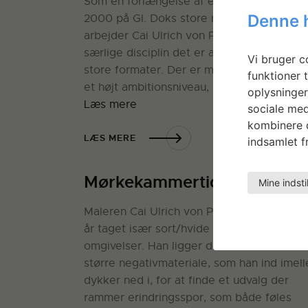
Som en forlængelse af et tidligere ophold 
Denne 
2000 på Gl. Doks store malerværksted,
arbejder Cai Ulrich von Platen med den
særlige disciplin det er at lave malerier i h
Vi bruger co
store formater. Der er meget på spil – dvs
funktioner t
et højt ambitionsniveau, når man kaster…
oplysninger
Læs mere
sociale med
kombinere d
LÆS MERE
indsamlet fr
Mørkekammertid II
Mine indsti
Maleren Cai Ulrich von Platen har gennem
år taget især sort/hvide fotografier af sin
omgivelser. Han ligger derfor inde med et
større negativmateriale, som han ind imel
dykker ned i, for at finde et udvalg der
rammer erindringsspor, som både føles