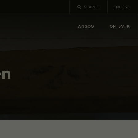
ENGLISH
ANSØG
OM SVFK
en