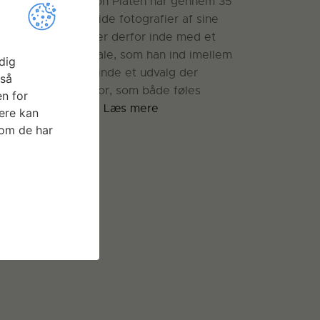
leren Cai Ulrich von Platen har gennem 35
 taget især sort/hvide fotografier af sine
givelser. Han ligger derfor inde med et
ørre negativmateriale, som han ind imellem
dig
kker ned i, for at finde et udvalg der
gså
mmer erindringsspor, som både føles
n for
tuelle og almene.…
Læs mere
ere kan
som de har
S MERE