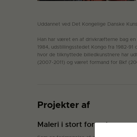
Uddannet ved Det Kongelige Danske Kunst
Han har været en af drivkræfterne bag en 
1984, udstillingsstedet Kongo fra 1982-91 o
hvor de tilknyttede billedkunstnere har udf
(2007-2011) og været formand for Bkf (2
Projekter af
Maleri i stort format