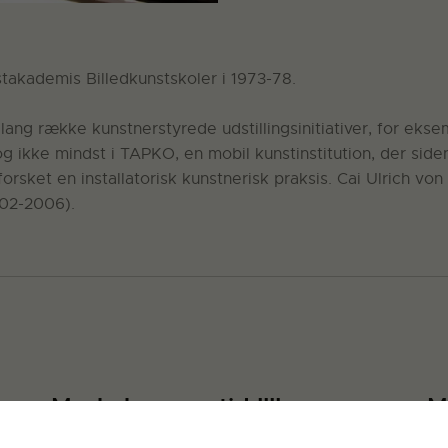
akademis Billedkunstskoler i 1973-78.
lang række kunstnerstyrede udstillingsinitiativer, for ek
g ikke mindst i TAPKO, en mobil kunstinstitution, der siden
orsket en installatorisk kunstnerisk praksis. Cai Ulrich von
002-2006).
Mørkekammertid IIII
M