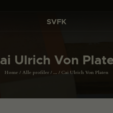
DET SKER
PROJEKTER
SVFK
SVFK
CHANNEL
ANSØG
ai Ulrich Von Plat
OM SVFK
ENGLISH
Home
Alle profiler
...
Cai Ulrich Von Platen