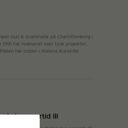
sempel Gud & Grammatik på Charlottenborg i
 1991 har realiseret over tyve projekter,
 Platen har siddet i Statens Kunstråd
ørkekammertid III