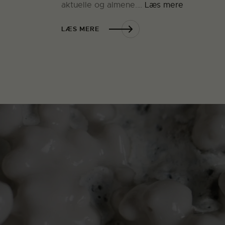
aktuelle og almene.…
Læs mere
LÆS MERE