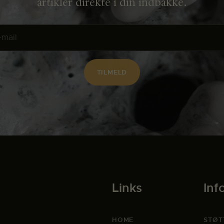
artikler direkte i din indbakke.
Links
Inf
HOME
STØT