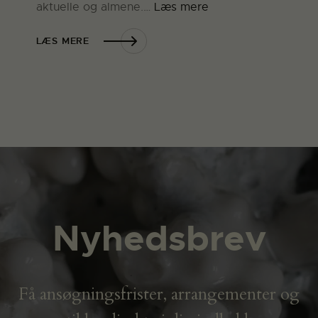
aktuelle og almene.…
Læs mere
LÆS MERE
Nyhedsbrev
Få ansøgningsfrister, arrangementer og