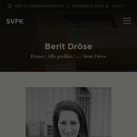
NÆSTE ANSØGNINGSFRIST: 2. NOVEMBER 2026 KL. 24:00
SVFK
SVFK
DET SKER
Berit Dröse
PROJEKTER
Home
Alle profiler
...
Berit Dröse
CHANNEL
ANSØG
OM SVFK
ENGLISH