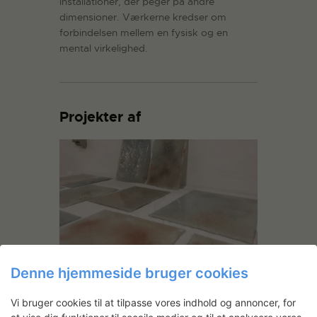
installationer, der peger på andre
dimensioner. Værkerne kredser om
forbindelsen mellem en fysisk og en
mental virkelighed.
Projekter af
Berit Dröse: Our Glass
Denne hjemmeside bruger cookies
Berit Dröse er med projektet Our Glass
Vi bruger cookies til at tilpasse vores indhold og annoncer, for
interesseret i at undersøge vores fælles