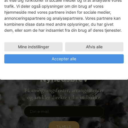
at vise dig funktioner til socaile medier og til at analysere vores
forståelse af tid og rum, og hvad tid er for
trafik. Vi deler også oplysninger om din brug af vores
en størrelse. På SVKs lerværksted har hun
hjemmeside med vores partnere inden for sociale medier,
forsøgt at smelte sand indsamlet fra
annonceringspartnere og analysepartnere. Vores partnere kan
ørkener og strande i forskellige lande og
kombinere disse data med andre oplysninger, du har givet
verdensdele om…
Læs mere
dem, eller som de har indsamlet fra din brug af deres tjenester.
LÆS MERE
Mine indstillinger
Afvis alle
Accepter alle
Nyhedsbrev
Få ansøgningsfrister, arrangementer
og artikler direkte i din indbakke.