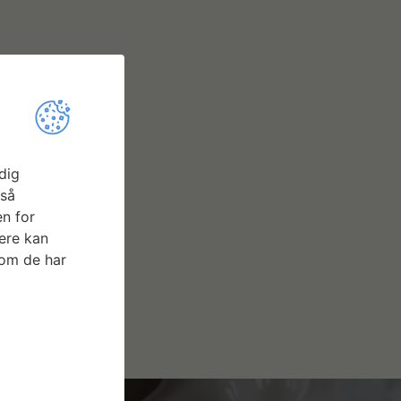
dig
gså
n for
ere kan
som de har