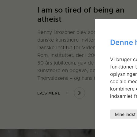
I am so tired of being an
atheist
Benny Dröscher blev som den ene af fem
danske kunstnere inviteret til Rom af Det
Denne 
Danske Institut for Videnskab og Kunst i
Rom. Instituttet, der i 2006 kunne fejre sit
Vi bruger co
50 års jubilæum, gav de inviterede
funktioner t
kunstnere en opgave, der lød: “Gå i
oplysninger
Thorvaldsens – og hans fællers…
Læs mer
sociale med
kombinere d
LÆS MERE
indsamlet fr
Mine indsti