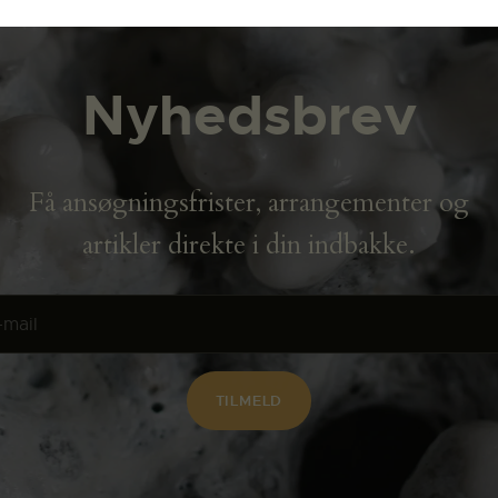
Nyhedsbrev
Få ansøgningsfrister, arrangementer og
artikler direkte i din indbakke.