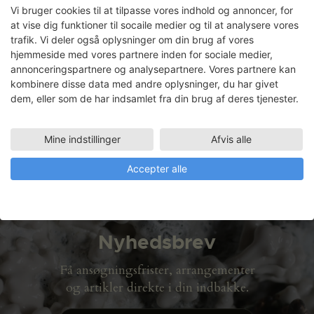
Målet for opholdet var at eksperimentere
Vi bruger cookies til at tilpasse vores indhold og annoncer, for
og finde nye måder at bruge
at vise dig funktioner til socaile medier og til at analysere vores
trafik. Vi deler også oplysninger om din brug af vores
kobbertrykket på.
hjemmeside med vores partnere inden for sociale medier,
annonceringspartnere og analysepartnere. Vores partnere kan
LÆS MERE
kombinere disse data med andre oplysninger, du har givet
dem, eller som de har indsamlet fra din brug af deres tjenester.
Astrid Sonne: The art of
memory (arbejdstitel)
Mine indstillinger
Afvis alle
LÆS MERE
Accepter alle
Nyhedsbrev
Få ansøgningsfrister, arrangementer
og artikler direkte i din indbakke.