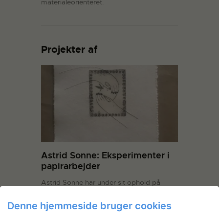
materialeorienteret.
Projekter af
Astrid Sonne: Eksperimenter i
papirarbejder
Astrid Sonne har under sit ophold på
Statens Værksteder for Kunst
eksperimenteret med forskellige
Denne hjemmeside bruger cookies
trykteknikker, formater og papirtyper.