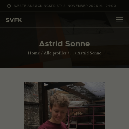
NÆSTE ANSØGNINGSFRIST: 2. NOVEMBER 2026 KL. 24:00
SVFK
SVFK
DET SKER
Astrid Sonne
PROJEKTER
Home
Alle profiler
...
Astrid Sonne
CHANNEL
ANSØG
OM SVFK
ENGLISH