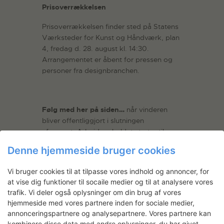
Prisoverrækkelsen
Prisoverrækkelsen finder sted på Statens
Værksteder for Kunst og Håndværk, plan
4, fredag d. 28. august kl. 14:30.
Arrangementet er åbent for pressen og
personer fra designbranchen.
Følg med her på siden…
når vinderen
bliver offentliggjort i slutningen
af august. Arbejdsopholdet starter til
september, og udstillingen i Normann
Denne hjemmeside bruger cookies
Copenhagen åbner d. 26. november og
løber frem til d. 10. december.
Vi bruger cookies til at tilpasse vores indhold og annoncer, for
at vise dig funktioner til socaile medier og til at analysere vores
trafik. Vi deler også oplysninger om din brug af vores
hjemmeside med vores partnere inden for sociale medier,
annonceringspartnere og analysepartnere. Vores partnere kan
kombinere disse data med andre oplysninger, du har givet