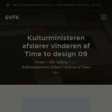
NÆSTE ANSØGNINGSFRIST: 2. NOVEMBER 2026 KL. 24:00
SVFK
SVFK
DET SKER
Kulturministeren
PROJEKTER
afslører vinderen af
CHANNEL
Time to design 09
ANSØG
Home
Alle indlæg
...
OM SVFK
Kulturministeren afslører vinderen af Time
to...
ENGLISH