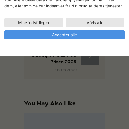
dem, eller som de har indsamlet fra din brug af deres tjenester.
Klara Hobza and the
European Starlings
Mine indstillinger
Afvis alle
15.07.2009
Accepter alle
GamFratesi
modtager Planken Ud
Prisen 2009
09.08.2009
You May Also Like