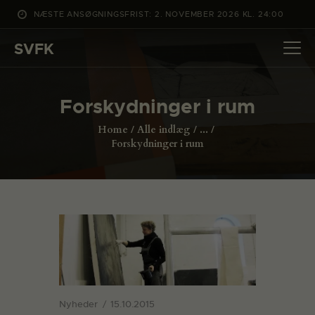
NÆSTE ANSØGNINGSFRIST: 2. NOVEMBER 2026 KL. 24:00
SVFK
SVFK
DET SKER
Forskydninger i rum
PROJEKTER
Home
Alle indlæg
...
CHANNEL
Forskydninger i rum
ANSØG
OM SVFK
ENGLISH
Nyheder
15.10.2015