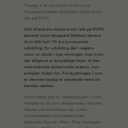
Tirsdag d. 8. november holdt Lone
Haugaard Madsen efterårets sidste artist
talk på SVFK.
Ved efterårets sidste artist talk på SVFK
åbnede Lone Haugaard Madsen dørene
til et blik ind i 10 års kunstnerisk
udvikling. En udvikling der i sagens
natur er skudt i nye retninger, men hvor
der alligevel er betydelige linjer til den
overordnede skulpturelle praksis, hun
arbejder inden for. Forskydninger i rum
er dermed stadig et samlende tema for
hendes værker.
Artist talken tog sit udgangspunkt i Lone
Haugaards tid som akademielev, der blev
tilbragt på henholdsvis det Jyske
Kunstakademi og Akademie der
bildenden Künste i Wien. Efter flytningen