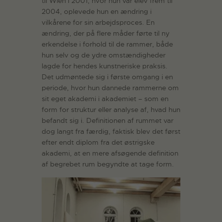
til Wien i 2001, hvor hun var elev frem til
2004, oplevede hun en ændring i
vilkårene for sin arbejdsproces. En
ændring, der på flere måder førte til ny
erkendelse i forhold til de rammer, både
hun selv og de ydre omstændigheder
lagde for hendes kunstneriske praksis.
Det udmøntede sig i første omgang i en
periode, hvor hun dannede rammerne om
sit eget akademi i akademiet – som en
form for struktur eller analyse af, hvad hun
befandt sig i. Definitionen af rummet var
dog langt fra færdig, faktisk blev det først
efter endt diplom fra det østrigske
akademi, at en mere afsøgende definition
af begrebet rum begyndte at tage form.