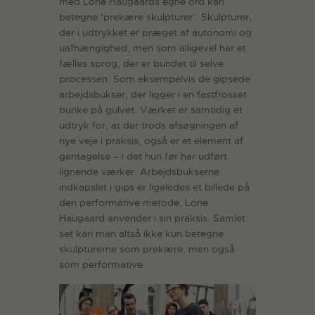
med Lone Haugaards egne ord kan
betegne ’prekære skulpturer’. Skulpturer,
der i udtrykket er præget af autonomi og
uafhængighed, men som alligevel har et
fælles sprog, der er bundet til selve
processen. Som eksempelvis de gipsede
arbejdsbukser, der ligger i en fastfrosset
bunke på gulvet. Værket er samtidig et
udtryk for, at der trods afsøgningen af
nye veje i praksis, også er et element af
gentagelse – i det hun før har udført
lignende værker. Arbejdsbukserne
indkapslet i gips er ligeledes et billede på
den performative metode, Lone
Haugaard anvender i sin praksis. Samlet
set kan man altså ikke kun betegne
skulpturerne som prekære, men også
som performative.