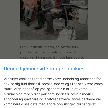
I sit kunstneriske arbejde sætter hun
punkter ned for sig selv, og inden for
disse kan hun agere frit. Det kan lyde som
en art kassetænkning, men for Lone
Denne hjemmeside bruger cookies
Haugaard er det en bevægelse hele vejen
igennem. Hun har nogle regler inde i sit
hoved, der betyder, at hun træder ind i
Vi bruger cookies til at tilpasse vores indhold og annoncer, for
at vise dig funktioner til socaile medier og til at analysere vores
det sted, hun er. Mange ting kommer til
trafik. Vi deler også oplysninger om din brug af vores
hende undervejs i denne proces – folk
hjemmeside med vores partnere inden for sociale medier,
kommer sågar også til hende med ting –
annonceringspartnere og analysepartnere. Vores partnere kan
og denne særlige praksis skaber
kombinere disse data med andre oplysninger, du har givet
rammerne for en række særegne