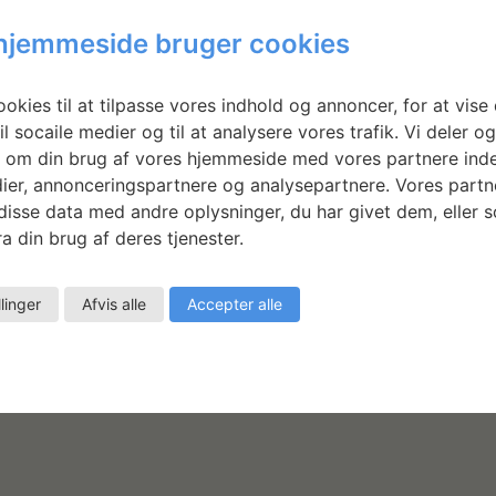
hjemmeside bruger cookies
okies til at tilpasse vores indhold og annoncer, for at vise 
ARRANGØR
STED
il socaile medier og til at analysere vores trafik. Vi deler o
 om din brug af vores hjemmeside med vores partnere inde
ier, annonceringspartnere og analysepartnere. Vores partn
atens Værksteder for
Statens Værksteder for Kuns
isse data med andre oplysninger, du har givet dem, eller 
unst
a din brug af deres tjenester.
Strandgade 27B
København K
,
1401
Danmark
Google Maps
llinger
Afvis alle
Accepter alle
Se Sted hjemmeside