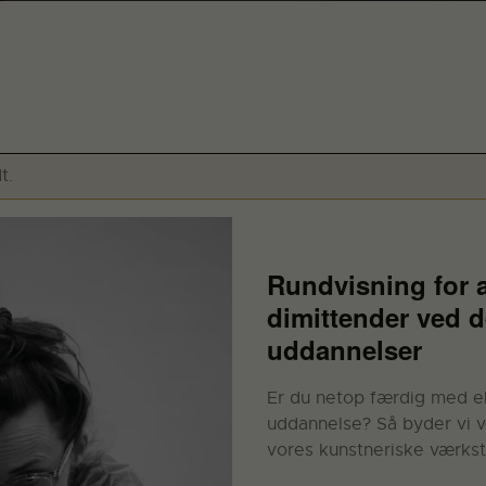
t.
Rundvisning for 
dimittender ved 
uddannelser
Er du netop færdig med ell
uddannelse? Så byder vi v
vores kunstneriske værks