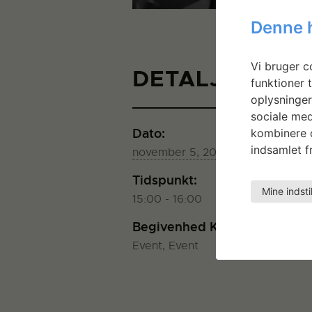
Denne 
Vi bruger co
DETALJER
funktioner t
oplysninger
sociale med
Dato:
St
kombinere d
K
indsamlet fr
november 5, 2025
Tidspunkt:
Mine indsti
15:00 - 16:00
Begivenhed Kategorier:
Event
,
Event