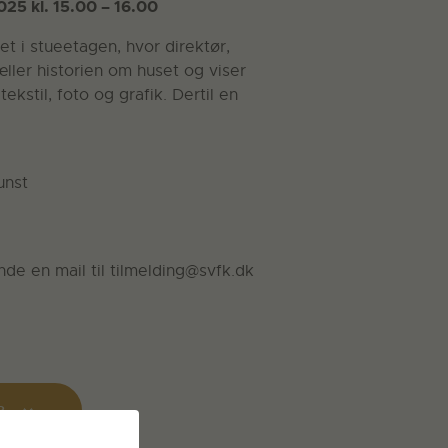
25 kl. 15.00 – 16.00
t i stueetagen, hvor direktør,
ller historien om huset og viser
 tekstil, foto og grafik. Dertil en
unst
nde en mail til tilmelding@svfk.dk
R