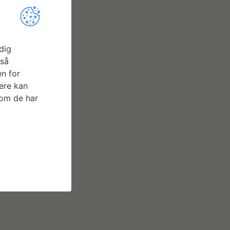
dig
gså
n for
ere kan
t
som de har
+