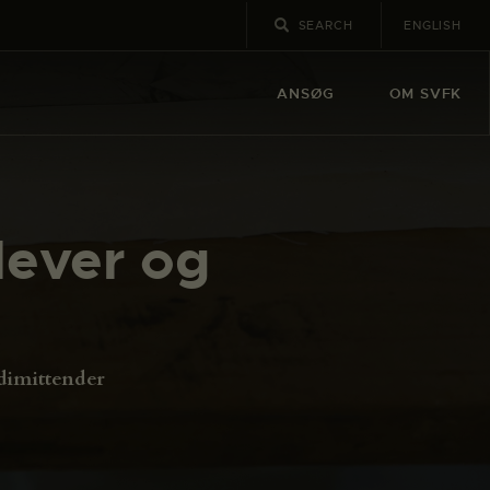
ENGLISH
ANSØG
OM SVFK
lever og
dimittender