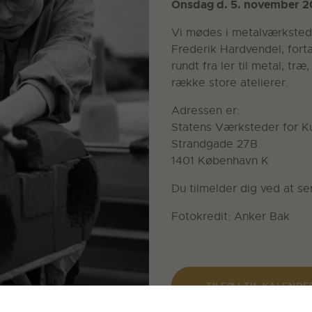
Onsdag d. 5. november 20
Vi mødes i metalværkstede
Frederik Hardvendel, fortæ
rundt fra ler til metal, træ,
række store atelierer.
Adressen er:
Statens Værksteder for K
Strandgade 27B
1401 København K
Du tilmelder dig ved at se
Fotokredit: Anker Bak
TILFØJ TIL KALENDE