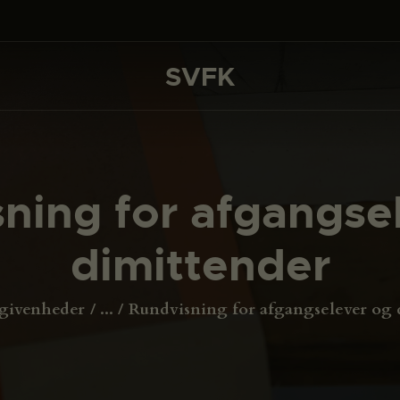
DET SKER
PROJEKTER
SVFK
SVFK
CHANNEL
ANSØG
ning for afgangse
OM SVFK
dimittender
ENGLISH
givenheder
...
Rundvisning for afgangselever og 