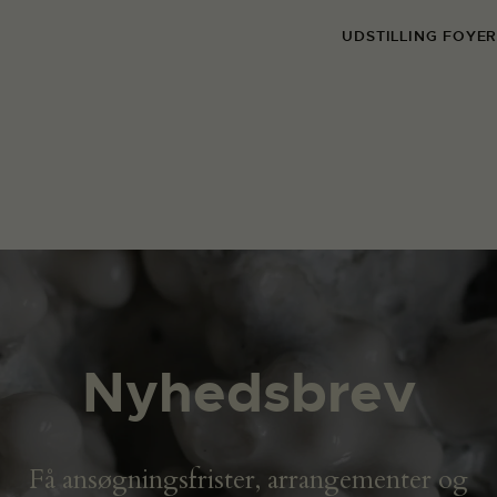
UDSTILLING FOYE
Nyhedsbrev
Få ansøgningsfrister, arrangementer og