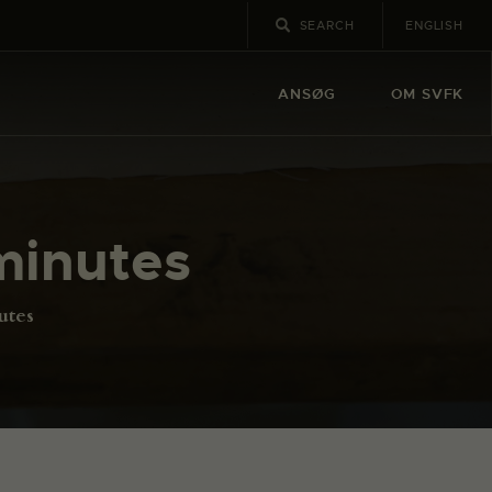
ENGLISH
ANSØG
OM SVFK
minutes
utes