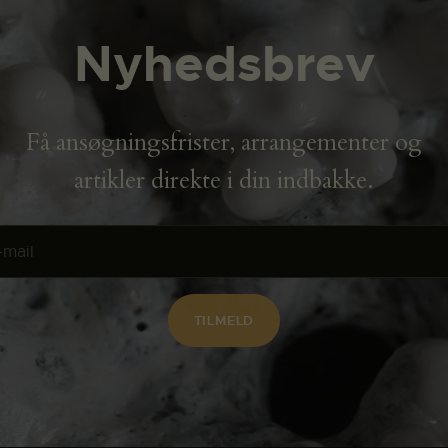
Nyhedsbrev
Få ansøgningsfrister, arrangementer og
artikler direkte i din indbakke.