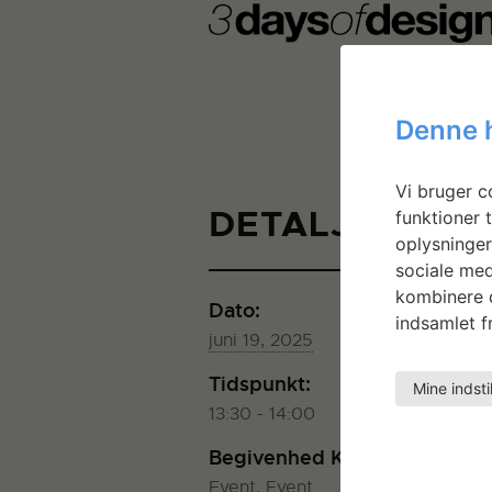
Denne 
Vi bruger co
DETALJER
funktioner t
oplysninger
sociale med
kombinere d
Dato:
St
indsamlet fr
K
juni 19, 2025
Tidspunkt:
Mine indsti
13:30 - 14:00
Begivenhed Kategorier:
Event
,
Event