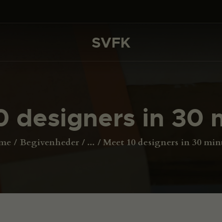
DET SKER
PROJEKTER
SVFK
SVFK
CHANNEL
ANSØG
0 designers in 30 
OM SVFK
ENGLISH
me
Begivenheder
...
Meet 10 designers in 30 min