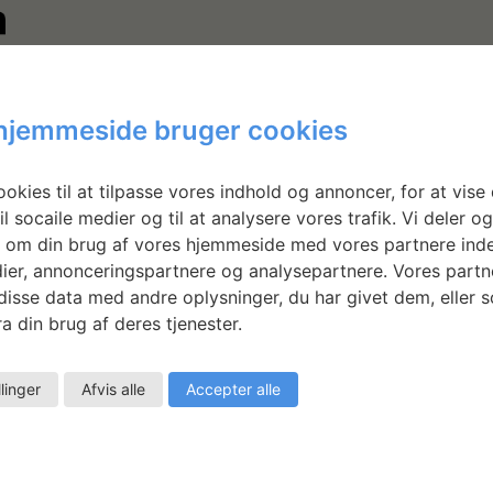
TILFØJ TIL KALENDER
hjemmeside bruger cookies
okies til at tilpasse vores indhold og annoncer, for at vise 
ARRANGØR
STED
il socaile medier og til at analysere vores trafik. Vi deler o
 om din brug af vores hjemmeside med vores partnere inde
ier, annonceringspartnere og analysepartnere. Vores partn
isse data med andre oplysninger, du har givet dem, eller 
atens Værksteder for
Statens Værksteder for Kuns
a din brug af deres tjenester.
unst
Strandgade 27B
København K
,
1401
Danmark
llinger
Afvis alle
Accepter alle
Google Maps
Se Sted hjemmeside