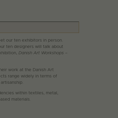
t our ten exhibitors in person.
our ten designers will talk about
xhibition,
Danish Art Workshops –
heir work at the Danish Art
cts range widely in terms of
artisanship.
encies within textiles, metal,
ased materials.