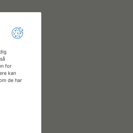
dig
gså
n for
ere kan
som de har
t
+