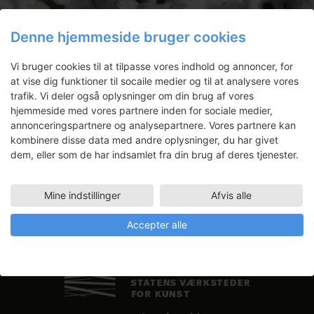
d
e
e
e
e
e
e
e
i
n
,
,
,
,
,
,
,
e
r
r
r
r
r
r
r
e
r
Nyhedsbrev
Denne hjemmeside bruger cookies
,
,
,
,
,
,
,
w
s
Få ansøgningsfrister, arrangementer
Vi bruger cookies til at tilpasse vores indhold og annoncer, for
at vise dig funktioner til socaile medier og til at analysere vores
og artikler direkte i din indbakke.
N
trafik. Vi deler også oplysninger om din brug af vores
a
hjemmeside med vores partnere inden for sociale medier,
v
annonceringspartnere og analysepartnere. Vores partnere kan
i
kombinere disse data med andre oplysninger, du har givet
dem, eller som de har indsamlet fra din brug af deres tjenester.
g
a
t
Mine indstillinger
Afvis alle
i
Accepter alle
o
n