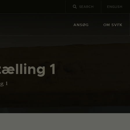
ENGLISH
ANSØG
OM SVFK
tælling 1
ng 1