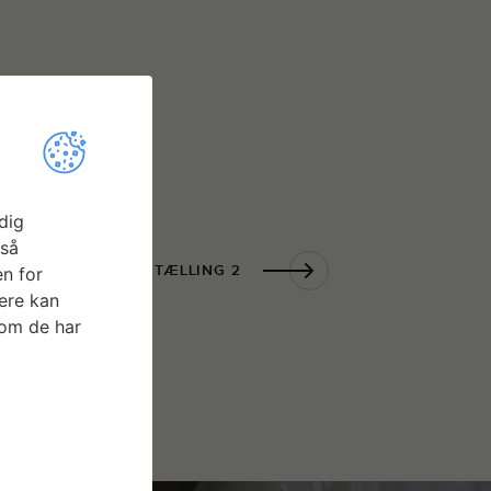
dig
gså
ISUEL HISTORIEFORTÆLLING 2
n for
ere kan
som de har