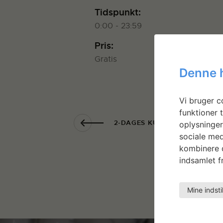
Tidspunkt:
0:00 - 23:59
Pris:
Gratis
Denne 
Vi bruger co
funktioner t
2-DAGES KURSUS I VISUEL H
oplysninger
sociale med
kombinere d
indsamlet fr
Mine indsti