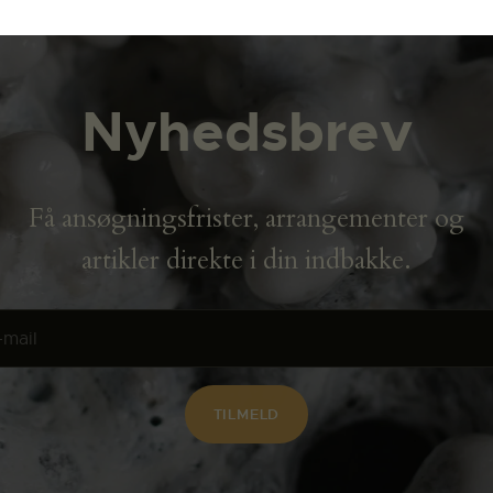
Nyhedsbrev
Få ansøgningsfrister, arrangementer og
artikler direkte i din indbakke.