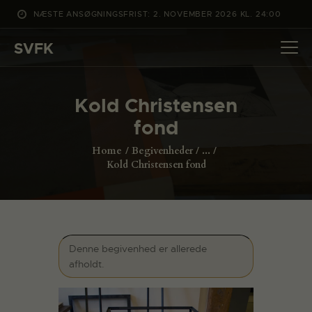
NÆSTE ANSØGNINGSFRIST: 2. NOVEMBER 2026 KL. 24:00
SVFK
SVFK
DET SKER
Kold Christensen
PROJEKTER
fond
CHANNEL
Home
Begivenheder
...
ANSØG
Kold Christensen fond
OM SVFK
ENGLISH
Denne begivenhed er allerede
afholdt.