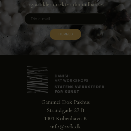
og artikler direkte i din indbakke.
Gammel Dok Pakhus
Strandgade 27 B
1401 København K
info@svfk.dk