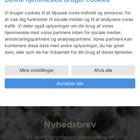
København K
,
1401
Danmark
+ Google
Maps
Vi bruger cookies til at tilpasse vores indhold og annoncer, for
at vise dig funktioner til socaile medier og til at analysere vores
Se Sted hjemmeside
trafik. Vi deler også oplysninger om din brug af vores
hjemmeside med vores partnere inden for sociale medier,
annonceringspartnere og analysepartnere. Vores partnere kan
kombinere disse data med andre oplysninger, du har givet
dem, eller som de har indsamlet fra din brug af deres tjenester.
VÆRKSTEDER & RESIDENCIES
Mine indstillinger
Afvis alle
ARTIST TALK: RUTH CAMPAU
Accepter alle
Nyhedsbrev
Få ansøgningsfrister, arrangementer