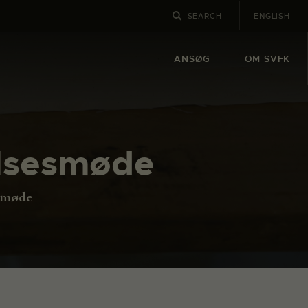
ENGLISH
ANSØG
OM SVFK
elsesmøde
esmøde