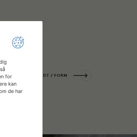
dig
gså
ING I FOYER: SPÆNDT / FORM
n for
ere kan
som de har