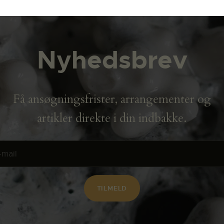
Nyhedsbrev
Få ansøgningsfrister, arrangementer og
artikler direkte i din indbakke.