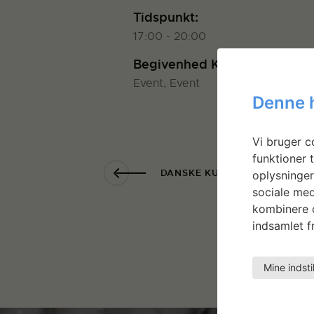
Tidspunkt:
17:00 - 20:00
Begivenhed Kategorier:
Event
,
Event
Denne 
Vi bruger co
funktioner t
DANSKE KUNSTHÅNDVÆRKERE
oplysninger
sociale med
kombinere d
indsamlet fr
Mine indsti