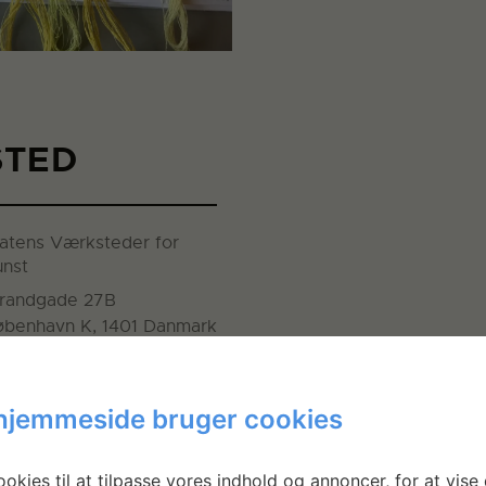
STED
atens Værksteder for
unst
trandgade 27B
øbenhavn K
,
1401
Danmark
 Google Maps
e Sted hjemmeside
hjemmeside bruger cookies
okies til at tilpasse vores indhold og annoncer, for at vise 