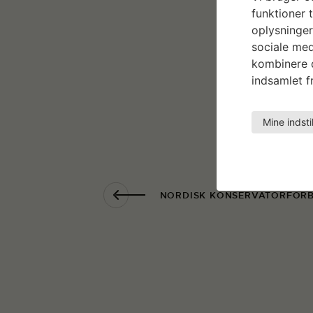
funktioner t
oplysninger
sociale med
kombinere d
indsamlet fr
Mine indsti
NORDISK KONSERVATORFOR