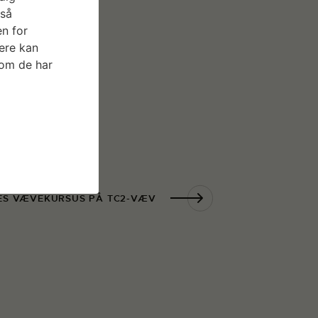
gså
n for
ere kan
som de har
ES VÆVEKURSUS PÅ TC2-VÆV