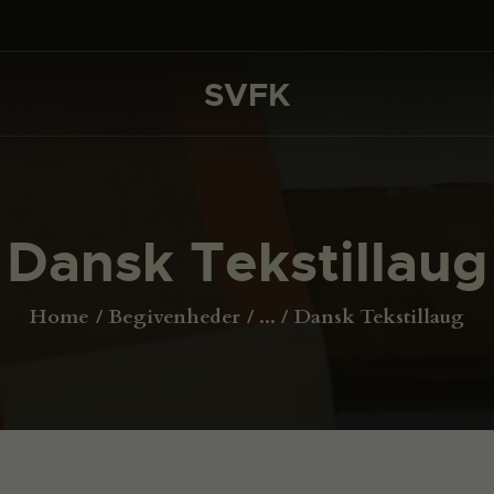
DET SKER
PROJEKTER
SVFK
SVFK
CHANNEL
ANSØG
Dansk Tekstillaug
OM SVFK
ENGLISH
Home
Begivenheder
...
Dansk Tekstillaug