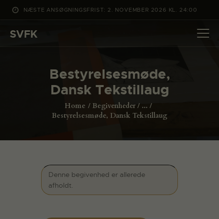
NÆSTE ANSØGNINGSFRIST: 2. NOVEMBER 2026 KL. 24:00
SVFK
SVFK
DET SKER
Bestyrelsesmøde,
PROJEKTER
Dansk Tekstillaug
CHANNEL
Home
Begivenheder
...
ANSØG
Bestyrelsesmøde, Dansk Tekstillaug
OM SVFK
ENGLISH
Denne begivenhed er allerede
afholdt.