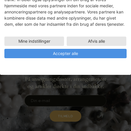
hjemmeside med vores partnere inden for sociale medier,
annonceringspartnere og analysepartnere. Vores partnere kan
4-DAGES KURSUS I SERIGRAFI /
kombinere disse data med andre oplysninger, du har givet
SILKETRYK
dem, eller som de har indsamlet fra din brug af deres tjenester.
Mine indstillinger
Afvis alle
Accepter alle
Nyhedsbrev
Få ansøgningsfrister, arrangementer
og artikler direkte i din indbakke.