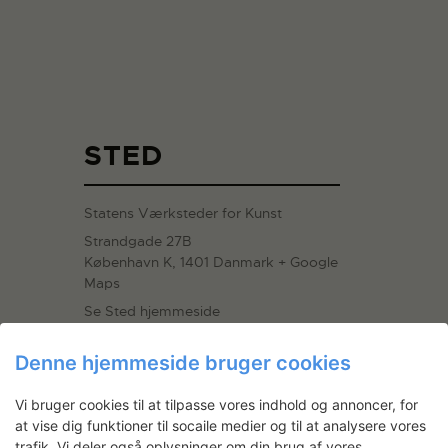
STED
Statens Værksteder for Kunst
Strandgade 27B
København K
,
1401
Danmark
+ Google
Maps
Se Sted hjemmeside
Denne hjemmeside bruger cookies
Vi bruger cookies til at tilpasse vores indhold og annoncer, for
at vise dig funktioner til socaile medier og til at analysere vores
DANSK TEKSTILLAUGS
REDAKTIONSMØDE
trafik. Vi deler også oplysninger om din brug af vores