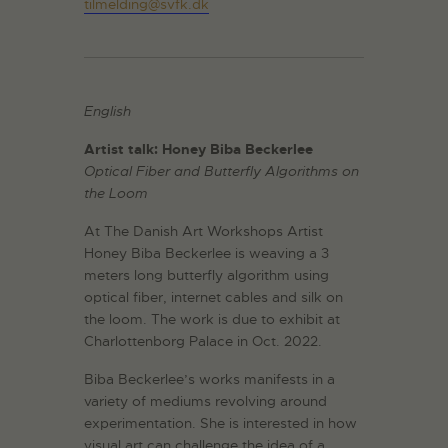
tilmelding@svfk.dk
English
Artist talk: Honey Biba Beckerlee
Optical Fiber and Butterfly Algorithms on
the Loom
At The Danish Art Workshops Artist
Honey Biba Beckerlee is weaving a 3
meters long butterfly algorithm using
optical fiber, internet cables and silk on
the loom. The work is due to exhibit at
Charlottenborg Palace in Oct. 2022.
Biba Beckerlee’s works manifests in a
variety of mediums revolving around
experimentation. She is interested in how
visual art can challenge the idea of a