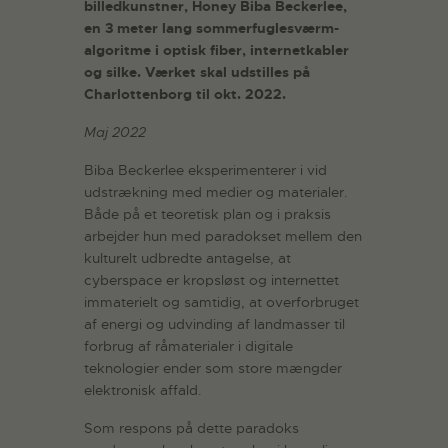
billedkunstner, Honey Biba Beckerlee,
en 3 meter lang sommerfuglesværm-
algoritme i optisk fiber, internetkabler
og silke. Værket skal udstilles på
Charlottenborg til okt. 2022.
Maj 2022
Biba Beckerlee eksperimenterer i vid
udstrækning med medier og materialer.
Både på et teoretisk plan og i praksis
arbejder hun med paradokset mellem den
kulturelt udbredte antagelse, at
cyberspace er kropsløst og internettet
immaterielt og samtidig, at overforbruget
af energi og udvinding af landmasser til
forbrug af råmaterialer i digitale
teknologier ender som store mængder
elektronisk affald.
Som respons på dette paradoks