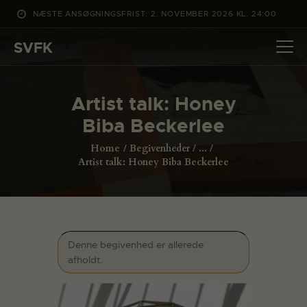
NÆSTE ANSØGNINGSFRIST: 2. NOVEMBER 2026 KL. 24:00
SVFK
SVFK
DET SKER
Artist talk: Honey
PROJEKTER
Biba Beckerlee
CHANNEL
Home
Begivenheder
...
ANSØG
Artist talk: Honey Biba Beckerlee
OM SVFK
ENGLISH
Denne begivenhed er allerede
afholdt.