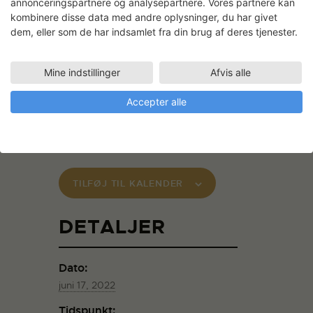
annonceringspartnere og analysepartnere. Vores partnere kan
process in the weaving workshop, where
kombinere disse data med andre oplysninger, du har givet
she will discuss her unusual work
dem, eller som de har indsamlet fra din brug af deres tjenester.
producing butterfly swarm algorithms
with a material like optical fiber.
Mine indstillinger
Afvis alle
There is a free entrance, but please
Accepter alle
forward an email to
tilmelding@svfk.dk
if
you wish to join.
TILFØJ TIL KALENDER
DETALJER
Dato:
juni 17, 2022
Tidspunkt: