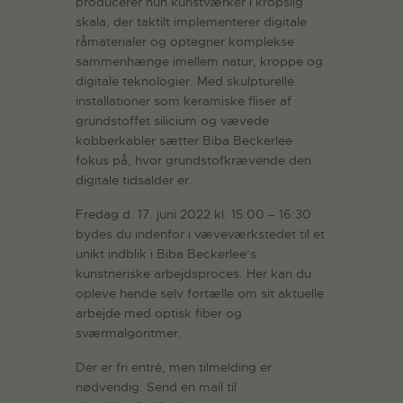
producerer hun kunstværker i kropslig
skala, der taktilt implementerer digitale
råmaterialer og optegner komplekse
sammenhænge imellem natur, kroppe og
digitale teknologier. Med skulpturelle
installationer som keramiske fliser af
grundstoffet silicium og vævede
kobberkabler sætter Biba Beckerlee
fokus på, hvor grundstofkrævende den
digitale tidsalder er.
Fredag d. 17. juni 2022 kl. 15:00 – 16:30
bydes du indenfor i væveværkstedet til et
unikt indblik i Biba Beckerlee’s
kunstneriske arbejdsproces. Her kan du
opleve hende selv fortælle om sit aktuelle
arbejde med optisk fiber og
sværmalgoritmer.
Der er fri entré, men tilmelding er
nødvendig. Send en mail til