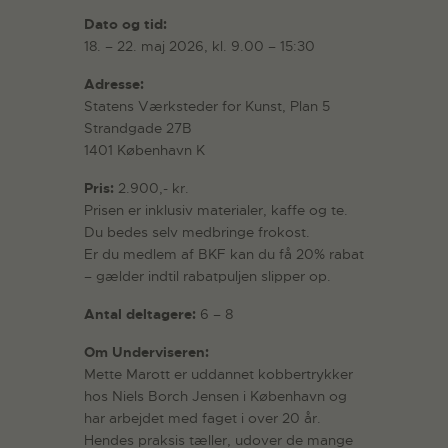
Dato og tid:
18. – 22. maj 2026, kl. 9.00 – 15:30
Adresse:
Statens Værksteder for Kunst, Plan 5
Strandgade 27B
1401 København K
Pris:
2.900,- kr.
Prisen er inklusiv materialer, kaffe og te.
Du bedes selv medbringe frokost.
Er du medlem af BKF kan du få 20% rabat
– gælder indtil rabatpuljen slipper op.
Antal deltagere:
6 – 8
Om Underviseren:
Mette Marott er uddannet kobbertrykker
hos Niels Borch Jensen i København og
har arbejdet med faget i over 20 år.
Hendes praksis tæller, udover de mange