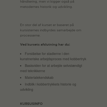
håndtering, men vi kigger også på
metodernes historik og udvikling.
En stor del af kurset er baseret på
kursisternes indbyrdes samarbejde om
processerne.
Ved kursets afslutning har du:
Forståelse for stadierne i den
kunstneriske arbejdsproces med kobbertryk
Basisviden for at arbejde selvstændigt
med teknikkerne
Materialekendskab
Indblik i kobbertrykkets historie og
udvikling
KURSUSINFO