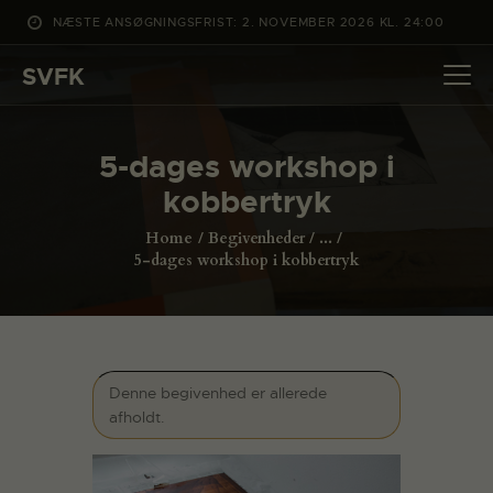
NÆSTE ANSØGNINGSFRIST: 2. NOVEMBER 2026 KL. 24:00
SVFK
SVFK
DET SKER
5-dages workshop i
PROJEKTER
kobbertryk
CHANNEL
Home
Begivenheder
...
ANSØG
5-dages workshop i kobbertryk
OM SVFK
ENGLISH
Denne begivenhed er allerede
afholdt.