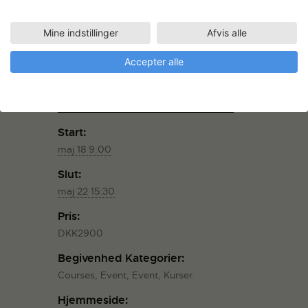
Mine indstillinger
Afvis alle
TILFØJ TIL KALENDER
Accepter alle
DETALJER
Start:
maj 18 9:00
Slut:
maj 22 15:30
Pris:
DKK2900
Begivenhed Kategorier:
Courses
,
Event
,
Event
,
Kurser
Hjemmeside: