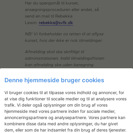
Har du spørgsmål til kurset,
ansøgningsproceduren eller andet, så
send en mail til Rebekka
Lewin:
rebekka@svfk.dk
NB! Vi forbeholder os retten til at aflyse
kurset, hvis der ikke er nok tilmeldinger.
Afmelding skal ske skriftligt til
administrationen. Indtil tilmeldingsfristen
kan afmelding ske uden beregning.
V
ed afmelding efter fristen betales 50 %
Denne hjemmeside bruger cookies
af kursusafgiften. Ved afmelding senere
end 3 dage før kursusstart betales hele
Vi bruger cookies til at tilpasse vores indhold og annoncer, for
kursusafgiften.
Man har mulighed for at
at vise dig funktioner til socaile medier og til at analysere vores
sende en stedfortræder, hvis man er
trafik. Vi deler også oplysninger om din brug af vores
forhindret i at deltage.
hjemmeside med vores partnere inden for sociale medier,
annonceringspartnere og analysepartnere. Vores partnere kan
SVFKs kursusrække 2026 er støttet af
kombinere disse data med andre oplysninger, du har givet
Augustinus Fonden
dem, eller som de har indsamlet fra din brug af deres tjenester.