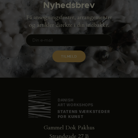
Nyhedsbrev
Få ansøgningsfrister, arrangementer
og artikler direkte i din indbakke.
Gammel Dok Pakhus
Strandgade 27 B