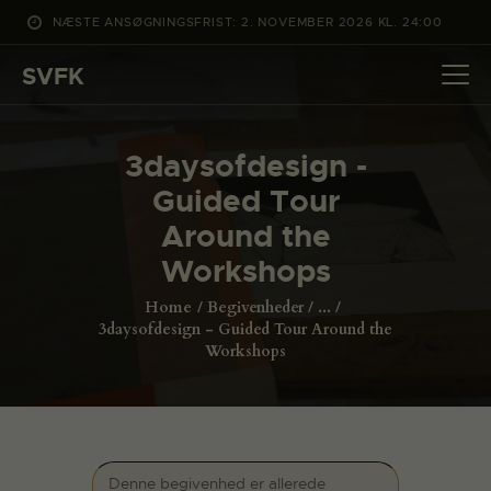
NÆSTE ANSØGNINGSFRIST: 2. NOVEMBER 2026 KL. 24:00
SVFK
SVFK
DET SKER
3daysofdesign -
PROJEKTER
Guided Tour
CHANNEL
Around the
ANSØG
Workshops
OM SVFK
Home
Begivenheder
...
ENGLISH
3daysofdesign - Guided Tour Around the
Workshops
Denne begivenhed er allerede