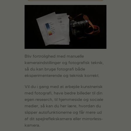
Bliv fortrolighed med manuelle
kameraindstillinger og fotografisk teknik,
så du kan bruge fotografi både
eksperimenterende og teknisk korrekt.
Vil du i gang med at arbejde kunstnerisk
med fotografi, have bedre billeder til din
egen research, til hjemmeside og sociale
medier, så kan du her lære, hvordan du
slipper autofunktionerne og får mere ud
af dit spejlreflekskamera eller mirrorless-
kamera.