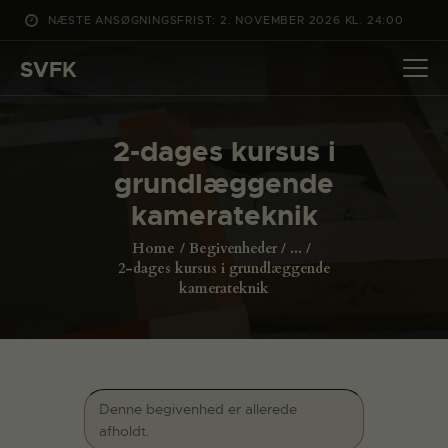
NÆSTE ANSØGNINGSFRIST: 2. NOVEMBER 2026 KL. 24:00
SVFK
SVFK
DET SKER
2-dages kursus i
PROJEKTER
grundlæggende
CHANNEL
kamerateknik
ANSØG
Home
Begivenheder
...
OM SVFK
2-dages kursus i grundlæggende
kamerateknik
ENGLISH
Denne begivenhed er allerede
afholdt.