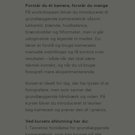
Forstår du ét kamera, forstår du mange
På workshoppen bliver du introduceret til
grundlæggende kamerateknik såsom
lukkertid, blænde, hvidbalance,
brændvidder og filformater, men vi går
udogmatisk og legende til mediet. Du
lærer at forstå og bruge kameraets
manuelle indstillinger og få kontrol over
resultatet – både når det skal være
teknisk korrekt, og når du vil bruge
fotografi mere eksperimenterende.
Kurset er ideelt for dig, der har lysten til at
fotografere, men som savner det
grundlæggende håndværk og viden. På
kurset bliver du introduceret til teorien
bag kameraet og prøver den af i praksis.
Ved kursets afslutning har du:
1. Teoretisk forståelse for grundlæggende
kamerateknik, som kan bruges på alle