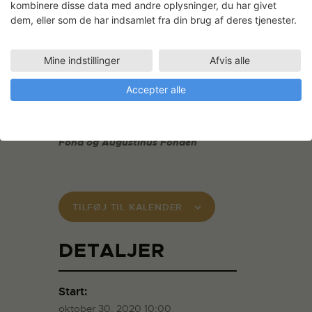
kombinere disse data med andre oplysninger, du har givet
kan afmelding ske uden beregning. Ved
dem, eller som de har indsamlet fra din brug af deres tjenester.
afmelding efter fristen betales 50 % af
kursusafgiften. Ved afmelding senere end
3 dage før kursusstart betales hele
Mine indstillinger
Afvis alle
kursusafgiften. Man har mulighed for at
sende en stedfortræder, hvis man er
Accepter alle
forhindret i at deltage.
SVFKs kursusrække er støttet af
Dreyers
Fond og Augustinus Fonden
TILFØJ TIL KALENDER
DETALJER
Start:
oktober 30, 2020 10:00