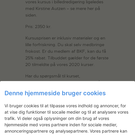
vores kursus i billedredigering ligeledes
med Kirstine Autzen – se mere her på
siden.
Pris: 2350 kr.
Kursusprisen er inklusiv materialer og en
lille forfriskning. Du skal selv medbringe
frokost. Er du medlem af BKF, kan du få
25% rabat. Tilbuddet gælder for de første
20 tilmeldte på vores 2020 kurser.
Har du spørgsmål til kurset,
ansøgningsproceduren eller andet, så
send en mail til kommunikationsansvarlig
Denne hjemmeside bruger cookies
Rebekka Lewin på
rebekka@svfk.dk
.
Vi bruger cookies til at tilpasse vores indhold og annoncer, for
NB! Vi forbeholder os retten til at aflyse
at vise dig funktioner til socaile medier og til at analysere vores
kurset, hvis der ikke er nok tilmeldinger.
trafik. Vi deler også oplysninger om din brug af vores
hjemmeside med vores partnere inden for sociale medier,
Afmelding skal ske skriftligt til
annonceringspartnere og analysepartnere. Vores partnere kan
administrationen. Indtil tilmeldingsfristen