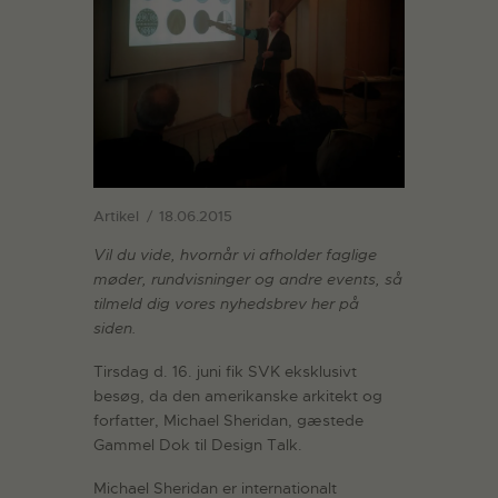
Artikel
18.06.2015
Vil du vide, hvornår vi afholder faglige
møder, rundvisninger og andre events, så
tilmeld dig vores nyhedsbrev her på
siden.
Tirsdag d. 16. juni fik SVK eksklusivt
besøg, da den amerikanske arkitekt og
forfatter, Michael Sheridan, gæstede
Gammel Dok til Design Talk.
Michael Sheridan er internationalt