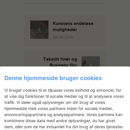
Kunstens endeløse
muligheder
09.06.2015
Tekstilt finér og
Business Sky
07.08.2015
Denne hjemmeside bruger cookies
Vi bruger cookies til at tilpasse vores indhold og annoncer, for
at vise dig funktioner til socaile medier og til at analysere vores
trafik. Vi deler også oplysninger om din brug af vores
You May Also Like
hjemmeside med vores partnere inden for sociale medier,
annonceringspartnere og analysepartnere. Vores partnere kan
kombinere disse data med andre oplysninger, du har givet
dem, eller som de har indsamlet fra din brug af deres tjenester.