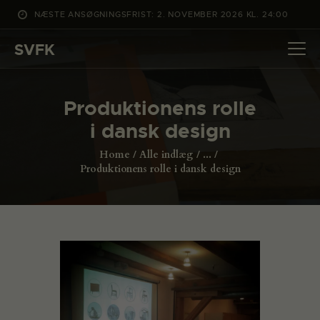
NÆSTE ANSØGNINGSFRIST: 2. NOVEMBER 2026 KL. 24:00
SVFK
SVFK
DET SKER
Produktionens rolle
PROJEKTER
i dansk design
CHANNEL
Home
Alle indlæg
...
ANSØG
Produktionens rolle i dansk design
OM SVFK
ENGLISH