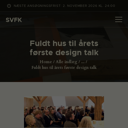
NÆSTE ANSØGNINGSFRIST: 2. NOVEMBER 2026 KL. 24:00
SVFK
SVFK
DET SKER
Fuldt hus til årets
PROJEKTER
første design talk
CHANNEL
Home
Alle indlæg
...
ANSØG
Fuldt hus til årets første design talk
OM SVFK
ENGLISH