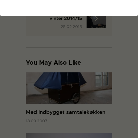
Værkstedsbilleder,
vinter 2014/15
25.02.2015
You May Also Like
Med indbygget samtalekøkken
18.09.2007