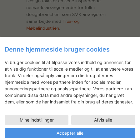
Design talks er en serie inspirerende
netværksarrangementer for folk i
designbranchen, som SVK arrangerer i
samarbejde med
Træ- og
Møbelindustrien
.
Er du interesseret i at vide mere om
kommende arrangementer, kan du
Denne hjemmeside bruger cookies
tilmelde dig vores nyhedsbrev her på
siden.
Vi bruger cookies til at tilpasse vores indhold og annoncer, for
at vise dig funktioner til socaile medier og til at analysere vores
trafik. Vi deler også oplysninger om din brug af vores
hjemmeside med vores partnere inden for sociale medier,
annonceringspartnere og analysepartnere. Vores partnere kan
kombinere disse data med andre oplysninger, du har givet
dem, eller som de har indsamlet fra din brug af deres tjenester.
Time to Design på Stockholm
Furniture Fair 2015
Mine indstillinger
Afvis alle
20.01.2015
Accepter alle