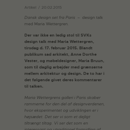
Artikel
20.02.2015
Dansk design set fra Paris
– design talk
med Maria Wettergren.
Der var ikke en ledig stol til SVKs
design talk med Maria Wettergren,
tirsdag d. 17. februar 2015. Blandt
publikum sad arkitekt, Anne Dorthe
Vester, og møbeldesigner, Maria Bruun,
som til daglig arbejder med grænserne
mellem arkitektur og design. De to har i
det følgende givet deres kommentarer
til talken.
Maria Wettergrens galleri i Paris skaber
rammerne for den del af designverdenen,
hvor eksperimentet og udviklingen er i
højsædet. Det ser vi som et dejligt
tiltrængt tiltag. Vi ser det som en
interessant og utraditionel formidling af