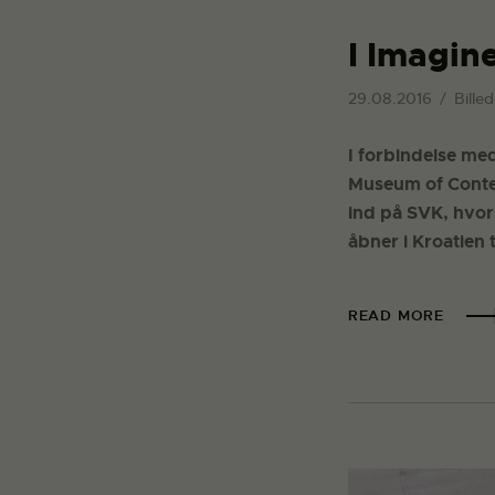
I Imagin
29.08.2016
Bille
I forbindelse med
Museum of Contem
ind på SVK, hvor
åbner i Kroatien t
READ MORE