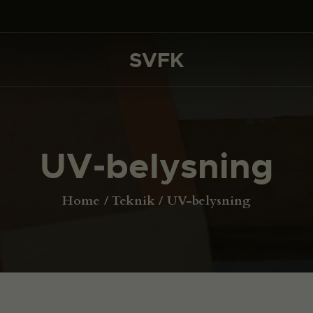
DET SKER
PROJEKTER
SVFK
SVFK
CHANNEL
ANSØG
UV-belysning
OM SVFK
ENGLISH
Home
Teknik
UV-belysning