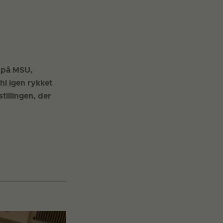
g
på MSU,
l igen rykket
tillingen, der