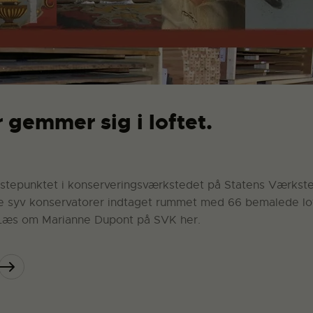
 gemmer sig i loftet.
bristepunktet i konserveringsværkstedet på Statens Værkste
e syv konservatorer indtaget rummet med 66 bemalede loft
 Læs om Marianne Dupont på SVK her.