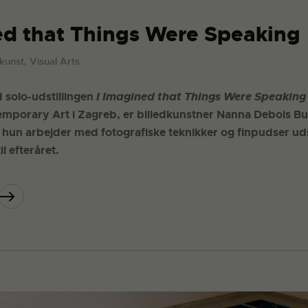
ed that Things Were Speaking
dkunst, Visual Arts
 solo-udstillingen
I Imagined that Things Were Speakin
porary Art i Zagreb, er billedkunstner Nanna Debois Buh
 hun arbejder med fotografiske teknikker og finpudser uds
il efteråret.