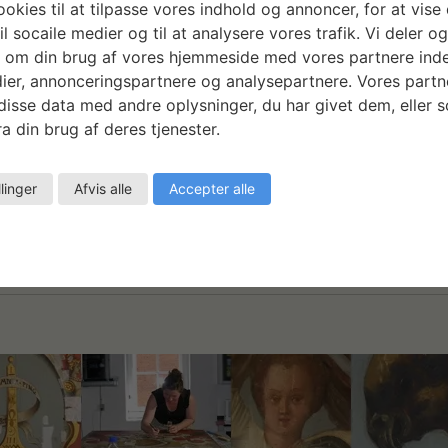
okies til at tilpasse vores indhold og annoncer, for at vise 
kunst, Visual Arts
il socaile medier og til at analysere vores trafik. Vi deler o
 om din brug af vores hjemmeside med vores partnere inde
e Asphalt” er andet kapitel i Nanna Debois Buhls tredelte u
ier, annonceringspartnere og analysepartnere. Vores partn
loge blueprints af urbane og botaniske objekter. Jun. 201
isse data med andre oplysninger, du har givet dem, eller 
 den britiske fotograf og botaniker Anna Atkins’ arbejde 
a din brug af deres tjenester.
ed brug af…
llinger
Afvis alle
Accepter alle