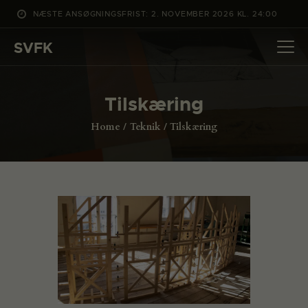
NÆSTE ANSØGNINGSFRIST: 2. NOVEMBER 2026 KL. 24:00
SVFK
SVFK
DET SKER
Tilskæring
PROJEKTER
Home
Teknik
Tilskæring
CHANNEL
ANSØG
OM SVFK
ENGLISH