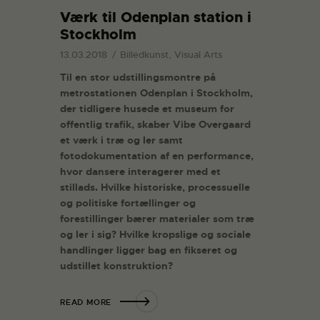
Værk til Odenplan station i
Stockholm
13.03.2018
Billedkunst, Visual Arts
Til en stor udstillingsmontre på
metrostationen Odenplan i Stockholm,
der tidligere husede et museum for
offentlig trafik, skaber Vibe Overgaard
et værk i træ og ler samt
fotodokumentation af en performance,
hvor dansere interagerer med et
stillads. Hvilke historiske, processuelle
og politiske fortællinger og
forestillinger bærer materialer som træ
og ler i sig? Hvilke kropslige og sociale
handlinger ligger bag en fikseret og
udstillet konstruktion?
READ MORE