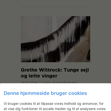
Grethe Wittrock: Tunge sejl
og lette vinger
28.10.2014
Crafts, Kunsthåndværk
I atelieret på plan 3 omdanner Grethe
Denne hjemmeside bruger cookies
Wittrock rå og tunge sejl til flygtige
former og lette vinger. Projektet vil indgå
Vi bruger cookies til at tilpasse vores indhold og annoncer, for
sammen med tidligere værker i en
at vise dig funktioner til socaile medier og til at analysere vores