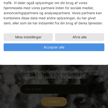
soloudstilling på Fuller Craft Museum i
trafik. Vi deler også oplysninger om din brug af vores
USA. Inspirationen til værkerne er bl.a.
hjemmeside med vores partnere inden for sociale medier,
fuglevinger og fjer, der, ligesom sejlet
annonceringspartnere og analysepartnere. Vores partnere kan
på…
kombinere disse data med andre oplysninger, du har givet
dem, eller som de har indsamlet fra din brug af deres tjenester.
READ MORE
Mine indstillinger
Afvis alle
Accepter alle
Nyhedsbrev
Få ansøgningsfrister, arrangementer
og artikler direkte i din indbakke.