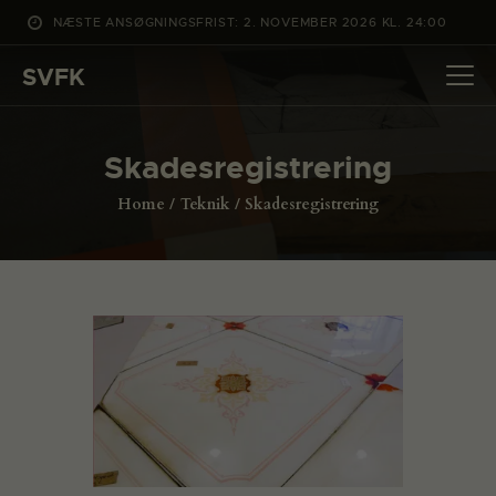
NÆSTE ANSØGNINGSFRIST: 2. NOVEMBER 2026 KL. 24:00
SVFK
SVFK
DET SKER
Skadesregistrering
PROJEKTER
Home
Teknik
Skadesregistrering
CHANNEL
ANSØG
OM SVFK
ENGLISH