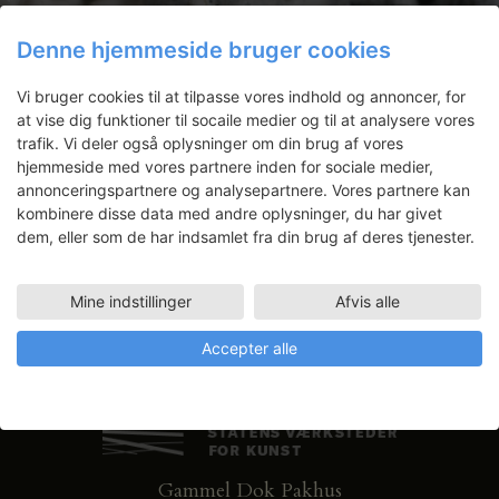
Nyhedsbrev
Denne hjemmeside bruger cookies
Få ansøgningsfrister, arrangementer
Vi bruger cookies til at tilpasse vores indhold og annoncer, for
og artikler direkte i din indbakke.
at vise dig funktioner til socaile medier og til at analysere vores
trafik. Vi deler også oplysninger om din brug af vores
hjemmeside med vores partnere inden for sociale medier,
annonceringspartnere og analysepartnere. Vores partnere kan
kombinere disse data med andre oplysninger, du har givet
dem, eller som de har indsamlet fra din brug af deres tjenester.
Mine indstillinger
Afvis alle
Accepter alle
Gammel Dok Pakhus