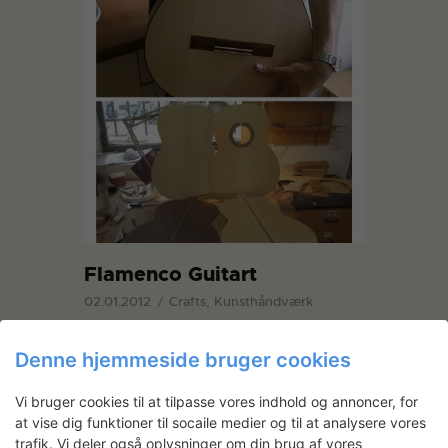
Flamenco Guitart
02.01.2012
Crafts, Kunsthåndværk
Mads Madsen Olesen har en stor
kærlighed til Flamencoguitaren, som han i
Denne hjemmeside bruger cookies
længere tid har drømt om at forenkle.
Med fokus på kun det mest nødvendige i
Vi bruger cookies til at tilpasse vores indhold og annoncer, for
konstruktionen og ved at eksperimentere
at vise dig funktioner til socaile medier og til at analysere vores
med forskellige træsorter sætter han
trafik. Vi deler også oplysninger om din brug af vores