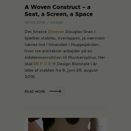
A Woven Construct – a
Seat, a Screen, a Space
30.05.2018
Design
Det fineste
Dinesen
Douglas Gran i
bjælker stables, overlappes, ja nærmest
væves ind i hinanden i Huggegården,
hvor tre arkitekter arbejder på en
siddekonstruktion til Munkeruphus. Her
skal
RE F O R M
Design Biennale i år
løbe af stablen fra 9. juni-26. august
2018.
READ MORE