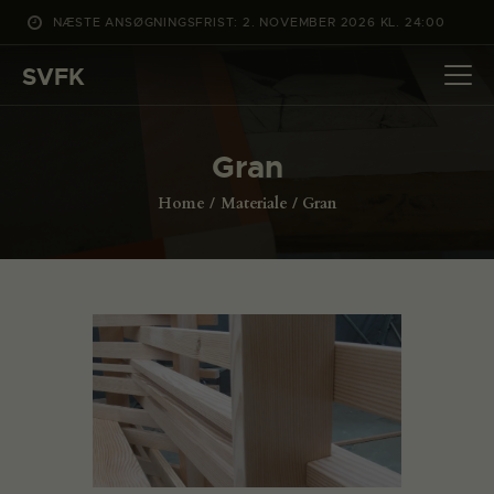
NÆSTE ANSØGNINGSFRIST: 2. NOVEMBER 2026 KL. 24:00
SVFK
SVFK
DET SKER
Gran
PROJEKTER
Home
Materiale
Gran
CHANNEL
ANSØG
OM SVFK
ENGLISH