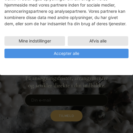
hjemmeside med vores partnere inden for sociale medier,
instrumentets egensindige klang og den
annonceringspartnere og analysepartnere. Vores partnere kan
simple æstetik i…
kombinere disse data med andre oplysninger, du har givet
dem, eller som de har indsamlet fra din brug af deres tjenester.
READ MORE
Mine indstillinger
Afvis alle
Accepter alle
Nyhedsbrev
Få ansøgningsfrister, arrangementer
og artikler direkte i din indbakke.