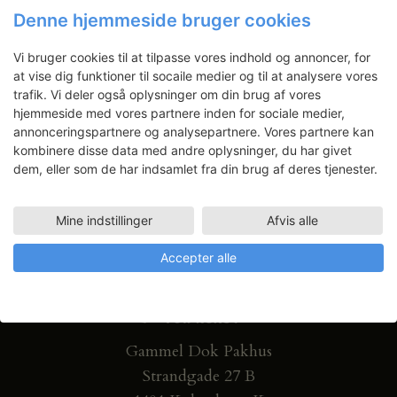
Denne hjemmeside bruger cookies
Få ansøgningsfrister, arrangementer
og artikler direkte i din indbakke.
Vi bruger cookies til at tilpasse vores indhold og annoncer, for
at vise dig funktioner til socaile medier og til at analysere vores
trafik. Vi deler også oplysninger om din brug af vores
hjemmeside med vores partnere inden for sociale medier,
annonceringspartnere og analysepartnere. Vores partnere kan
kombinere disse data med andre oplysninger, du har givet
dem, eller som de har indsamlet fra din brug af deres tjenester.
Mine indstillinger
Afvis alle
Accepter alle
Gammel Dok Pakhus
Strandgade 27 B