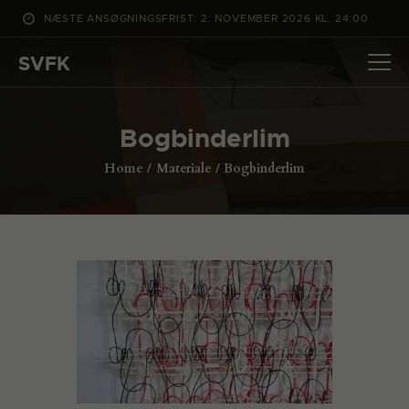
NÆSTE ANSØGNINGSFRIST: 2. NOVEMBER 2026 KL. 24:00
SVFK
SVFK
DET SKER
Bogbinderlim
PROJEKTER
Home
Materiale
Bogbinderlim
CHANNEL
ANSØG
OM SVFK
ENGLISH