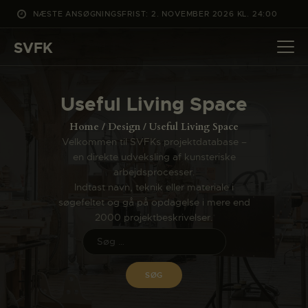
NÆSTE ANSØGNINGSFRIST: 2. NOVEMBER 2026 KL. 24:00
SVFK
SVFK
DET SKER
Useful Living Space
PROJEKTER
Home
Design
Useful Living Space
CHANNEL
Velkommen til SVFKs projektdatabase –
en direkte udveksling af kunsteriske
ANSØG
arbejdsprocesser.
OM SVFK
Indtast navn, teknik eller materiale i
søgefeltet og gå på opdagelse i mere end
ENGLISH
2000 projektbeskrivelser.