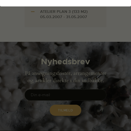
Faciliteter
ATELIER PLAN 3 (133 M2)
05.03.2007 - 31.05.2007
Nyhedsbrev
Få ansøgningsfrister, arrangementer
og artikler direkte i din indbakke.