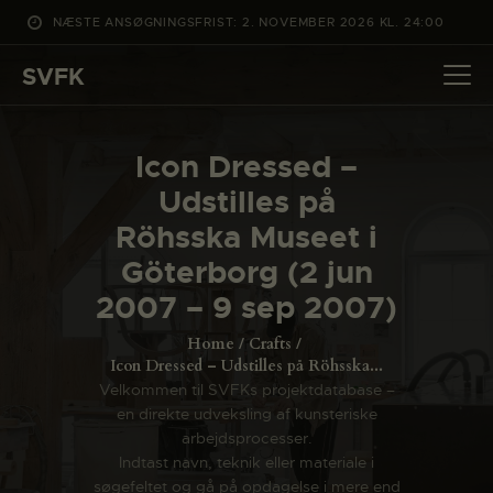
NÆSTE ANSØGNINGSFRIST: 2. NOVEMBER 2026 KL. 24:00
SVFK
SVFK
DET SKER
Icon Dressed –
PROJEKTER
Udstilles på
CHANNEL
Röhsska Museet i
ANSØG
Göterborg (2 jun
OM SVFK
2007 – 9 sep 2007)
ENGLISH
Home
Crafts
Icon Dressed – Udstilles på Röhsska...
Velkommen til SVFKs projektdatabase –
en direkte udveksling af kunsteriske
arbejdsprocesser.
Indtast navn, teknik eller materiale i
søgefeltet og gå på opdagelse i mere end