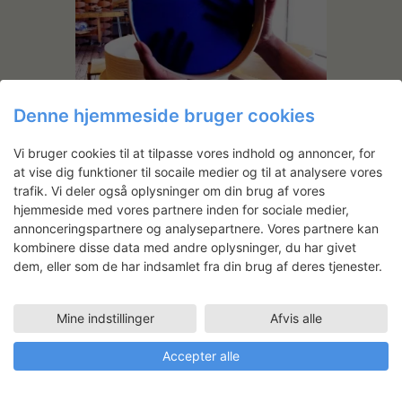
Objective
Denne hjemmeside bruger cookies
Vi bruger cookies til at tilpasse vores indhold og annoncer, for
at vise dig funktioner til socaile medier og til at analysere vores
trafik. Vi deler også oplysninger om din brug af vores
Annette Meyer
hjemmeside med vores partnere inden for sociale medier,
Uddannet i modedesign fra Hoge
annonceringspartnere og analysepartnere. Vores partnere kan
School voor Kunsten i Holland
(1989) og senere fra Royal College
kombinere disse data med andre oplysninger, du har givet
of Art i Belgien.
dem, eller som de har indsamlet fra din brug af deres tjenester.
Annette har de seneste år arbejdet
med udstillingsinstallationen ICON
Mine indstillinger
Afvis alle
DRESSED som befinder sig på
grænseområdet mellem mode,
kunst og design. ICON DRESSED
Accepter alle
er blevet vist på museer og
gallerier rundt om i verden.