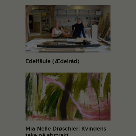
Edelfäule (Ædelråd)
Mia-Nelle Drøschler: Kvindens
take på abstrakt