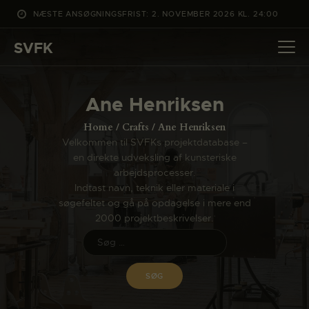
NÆSTE ANSØGNINGSFRIST: 2. NOVEMBER 2026 KL. 24:00
SVFK
SVFK
DET SKER
Ane Henriksen
PROJEKTER
Home
Crafts
Ane Henriksen
CHANNEL
Velkommen til SVFKs projektdatabase –
en direkte udveksling af kunsteriske
ANSØG
arbejdsprocesser.
OM SVFK
Indtast navn, teknik eller materiale i
søgefeltet og gå på opdagelse i mere end
ENGLISH
2000 projektbeskrivelser.