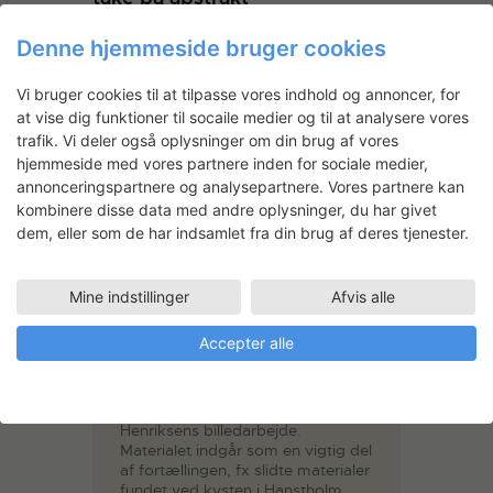
ekspressionisme
Denne hjemmeside bruger cookies
Vi bruger cookies til at tilpasse vores indhold og annoncer, for
at vise dig funktioner til socaile medier og til at analysere vores
trafik. Vi deler også oplysninger om din brug af vores
hjemmeside med vores partnere inden for sociale medier,
annonceringspartnere og analysepartnere. Vores partnere kan
kombinere disse data med andre oplysninger, du har givet
dem, eller som de har indsamlet fra din brug af deres tjenester.
Mine indstillinger
Afvis alle
Accepter alle
Ane Henriksen
Samfundsbekymring eller sårbare
kvindevinkler har været
omdrejningspunktet i Ane
Henriksens billedarbejde.
Materialet indgår som en vigtig del
af fortællingen, fx slidte materialer
fundet ved kysten i Hanstholm