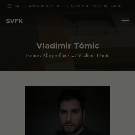
NÆSTE ANSØGNINGSFRIST: 2. NOVEMBER 2026 KL. 24:00
SVFK
SVFK
DET SKER
Vladimir Tómic
PROJEKTER
Home
Alle profiler
...
Vladimir Tómic
CHANNEL
ANSØG
OM SVFK
ENGLISH