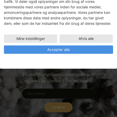
Gammelgaard under titlen, FOR:EN:ING.
trafik. Vi deler også oplysninger om din brug af vores
De to kunstnere har koncentreret sig om
hjemmeside med vores partnere inden for sociale medier,
et nyt, stort filmisk værk, der går tæt på
annonceringspartnere og analysepartnere. Vores partnere kan
foreningslivets nutid og…
Læs mere
kombinere disse data med andre oplysninger, du har givet
dem, eller som de har indsamlet fra din brug af deres tjenester.
LÆS MERE
Mine indstillinger
Afvis alle
Accepter alle
Nyhedsbrev
Få ansøgningsfrister, arrangementer
og artikler direkte i din indbakke.