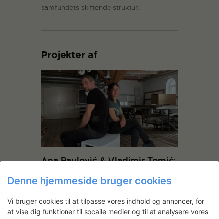
samfundets skiftende struktur.
Projekter af
Ana Pavlović & Vladimir Tomić:
FOR:EN:ING
Denne hjemmeside bruger cookies
Ana Pavlović og Vladimir Tomić har haft
ophold i Anne Marie Carl Nielsens atelier,
Vi bruger cookies til at tilpasse vores indhold og annoncer, for
hvor de har arbejdet på en udstilling til
at vise dig funktioner til socaile medier og til at analysere vores