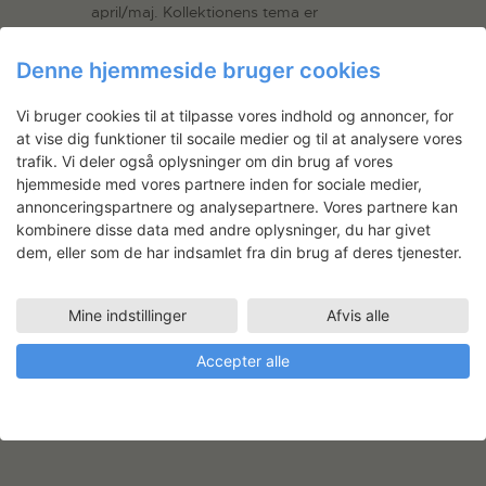
april/maj. Kollektionens tema er
forgængelighed og…
Læs mere
Denne hjemmeside bruger cookies
LÆS MERE
Vi bruger cookies til at tilpasse vores indhold og annoncer, for
Vand, salt, papir
at vise dig funktioner til socaile medier og til at analysere vores
trafik. Vi deler også oplysninger om din brug af vores
I 2009 arbejdede Veronica Hodges med
hjemmeside med vores partnere inden for sociale medier,
et projekt, der udmundede i 7 skulpturelle
annonceringspartnere og analysepartnere. Vores partnere kan
kostumer. De syv transparente kjoler blev
kombinere disse data med andre oplysninger, du har givet
til på tekstilværkstedet på Statens
dem, eller som de har indsamlet fra din brug af deres tjenester.
Værksteder for Kunst og var udført i
silkepapir, tapetklister, salt og vand. I
processen arbejdede designeren med
Mine indstillinger
Afvis alle
tryk, indfarvning samt modellering med
Accepter alle
saltvandsblanding og…
Læs mere
LÆS MERE