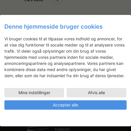
LÆS MERE
Denne hjemmeside bruger cookies
Nyhedsbrev
Vi bruger cookies til at tilpasse vores indhold og annoncer, for
at vise dig funktioner til socaile medier og til at analysere vores
Få ansøgningsfrister, arrangementer
trafik. Vi deler også oplysninger om din brug af vores
og artikler direkte i din indbakke.
hjemmeside med vores partnere inden for sociale medier,
annonceringspartnere og analysepartnere. Vores partnere kan
kombinere disse data med andre oplysninger, du har givet
dem, eller som de har indsamlet fra din brug af deres tjenester.
Mine indstillinger
Afvis alle
Accepter alle