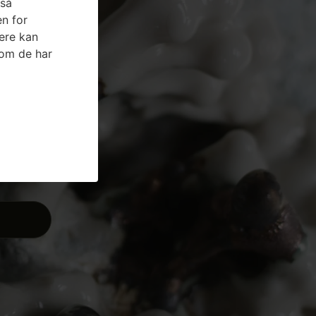
gså
n for
ere kan
som de har