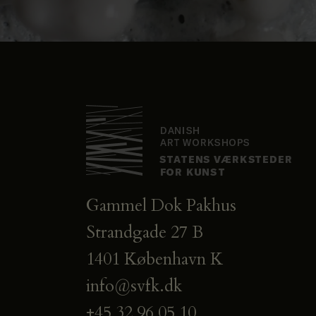
Gammel Dok Pakhus
Strandgade 27 B
1401 København K
info@svfk.dk
+45 32 96 05 10