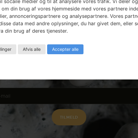
il socaile medier og til at analysere vores trafik. Vi deler o
 om din brug af vores hjemmeside med vores partnere inde
ier, annonceringspartnere og analysepartnere. Vores partn
isse data med andre oplysninger, du har givet dem, eller 
a din brug af deres tjenester.
Nyhedsbrev
llinger
Afvis alle
Accepter alle
Få ansøgningsfrister, arrangementer og
artikler direkte i din indbakke.