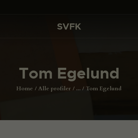
DET SKER
PROJEKTER
SVFK
SVFK
CHANNEL
ANSØG
Tom Egelund
OM SVFK
ENGLISH
Home
Alle profiler
...
Tom Egelund