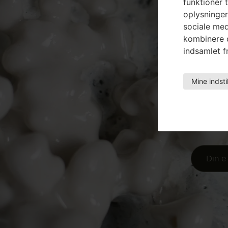
funktioner t
oplysninger
sociale med
kombinere d
indsamlet fr
Mine indsti