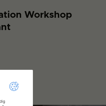
ation Workshop
ant
dig