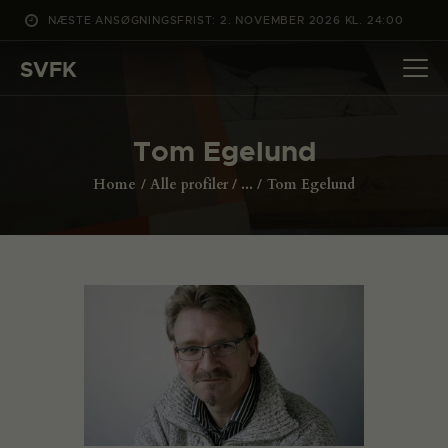
NÆSTE ANSØGNINGSFRIST: 2. NOVEMBER 2026 KL. 24:00
SVFK
SVFK
DET SKER
Tom Egelund
PROJEKTER
Home
Alle profiler
...
Tom Egelund
CHANNEL
ANSØG
OM SVFK
ENGLISH