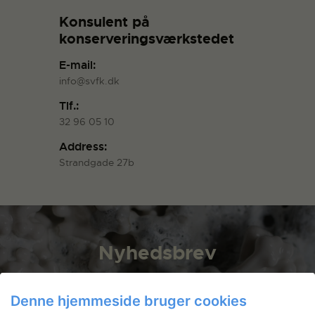
Konsulent på
konserveringsværkstedet
E-mail:
info@svfk.dk
Tlf.:
32 96 05 10
Address:
Strandgade 27b
Nyhedsbrev
Få ansøgningsfrister, arrangementer
og artikler direkte i din indbakke.
Denne hjemmeside bruger cookies