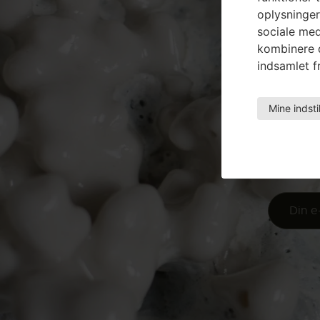
oplysninger
sociale med
kombinere d
indsamlet fr
Mine indsti