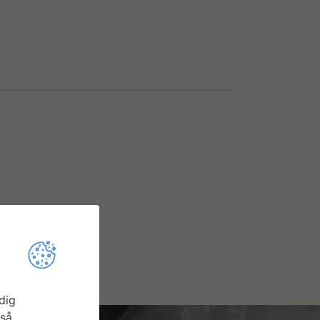
dig
gså