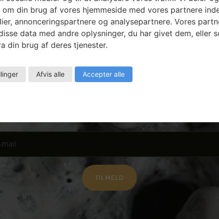
 om din brug af vores hjemmeside med vores partnere inde
ier, annonceringspartnere og analysepartnere. Vores partn
isse data med andre oplysninger, du har givet dem, eller 
Nyhedsbrev
a din brug af deres tjenester.
llinger
Afvis alle
Accepter alle
Få ansøgningsfrister, arrangementer og
artikler direkte i din indbakke.