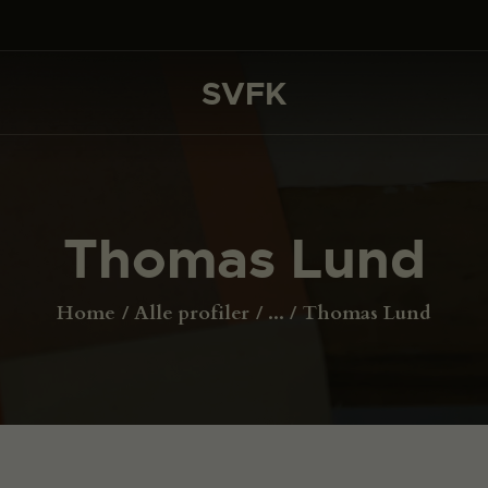
DET SKER
PROJEKTER
SVFK
SVFK
CHANNEL
ANSØG
Thomas Lund
OM SVFK
ENGLISH
Home
Alle profiler
...
Thomas Lund