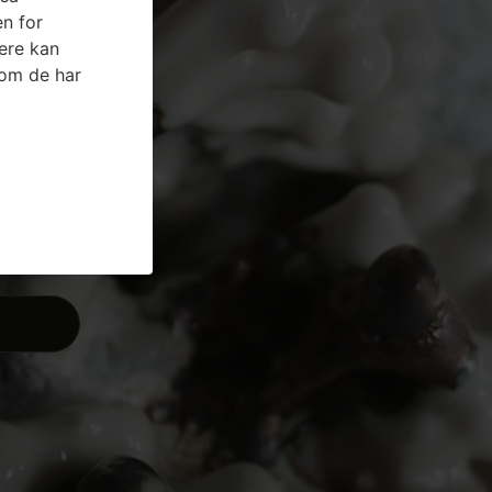
n for
ere kan
som de har