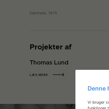
Danmark, 1975
Projekter af
Thomas Lund
LÆS MERE
Denne 
Vi bruger co
funktioner t