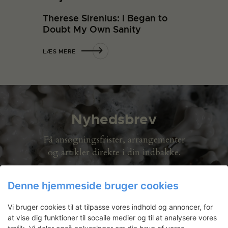
Therese Sirenius: I Began to
Doubt My Own Sanity
LÆS MERE
Nyhedsbrev
Få ansøgningsfrister, arrangementer
og artikler direkte i din indbakke.
Denne hjemmeside bruger cookies
Vi bruger cookies til at tilpasse vores indhold og annoncer, for
at vise dig funktioner til socaile medier og til at analysere vores