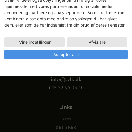
trafik. Vi deler også oplysninger om din brug af vores
hjemmeside med vores partnere inden for sociale medier,
annonceringspartnere og analysepartnere. Vores partnere kan
kombinere disse data med andre oplysninger, du har givet
dem, eller som de har indsamlet fra din brug af deres tjenester.
Mine indstillinger
Afvis alle
Gammel Dok Pakhus
Accepter alle
Strandgade 27 B
1401 København K
info@svfk.dk
+45 32 96 05 10
Links
HOME
DET SKER