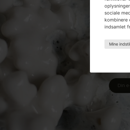
oplysninger
sociale med
kombinere d
indsamlet fr
Mine indsti