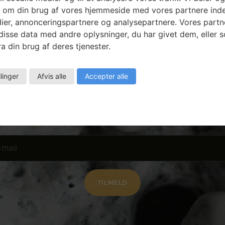
 om din brug af vores hjemmeside med vores partnere inde
ier, annonceringspartnere og analysepartnere. Vores partn
isse data med andre oplysninger, du har givet dem, eller 
Nyhedsbrev
a din brug af deres tjenester.
llinger
Afvis alle
Accepter alle
Få ansøgningsfrister, arrangementer og
artikler direkte i din indbakke.