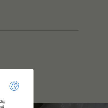
dig
gså