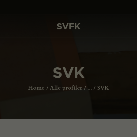
DET SKER
PROJEKTER
SVFK
SVFK
CHANNEL
ANSØG
SVK
OM SVFK
ENGLISH
Home
Alle profiler
...
SVK