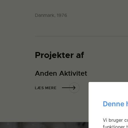
Danmark, 1976
Projekter af
Anden Aktivitet
LÆS MERE
Denne 
Vi bruger co
funktioner t