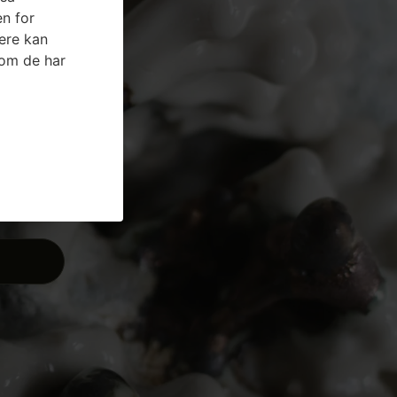
n for
ere kan
som de har