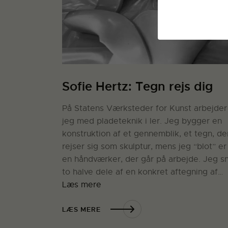
Sofie Hertz: Tegn rejs dig
På Statens Værksteder for Kunst arbejder
jeg med pladeteknik i ler. Jeg bygger en
konstruktion af et gennemblik, et tegn, de
rejser sig som skulptur, mens jeg “blot” er
en håndværker, der går på arbejde. Jeg s
to halve dele af en konkret aftegning af…
Læs mere
LÆS MERE