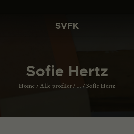
DET SKER
PROJEKTER
SVFK
SVFK
CHANNEL
ANSØG
Sofie Hertz
OM SVFK
ENGLISH
Home
Alle profiler
...
Sofie Hertz