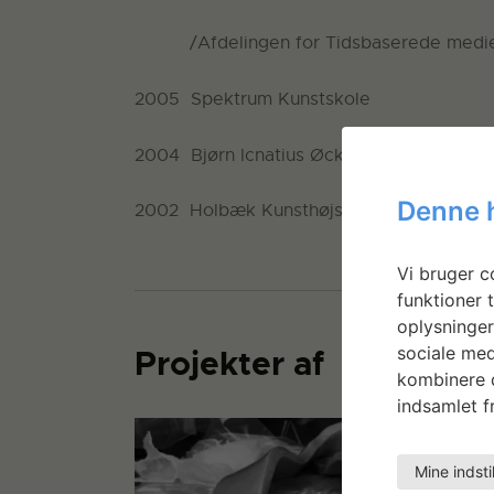
/Afdelingen for Tidsbaserede medie
2005 Spektrum Kunstskole
2004 Bjørn Icnatius Øckenholts Kunstsko
Denne 
2002 Holbæk Kunsthøjskole
Vi bruger co
funktioner t
oplysninger
sociale med
Projekter af
kombinere d
indsamlet fr
Mine indsti