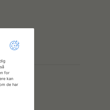
dig
gså
n for
ere kan
som de har