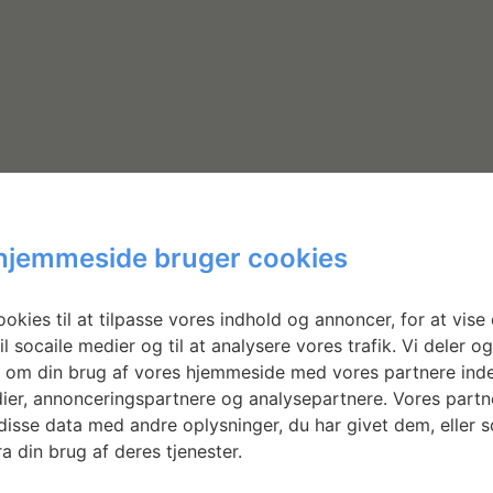
hjemmeside bruger cookies
Nyhedsbrev
okies til at tilpasse vores indhold og annoncer, for at vise 
il socaile medier og til at analysere vores trafik. Vi deler o
 om din brug af vores hjemmeside med vores partnere inde
ier, annonceringspartnere og analysepartnere. Vores partn
Få ansøgningsfrister, arrangementer og
isse data med andre oplysninger, du har givet dem, eller 
artikler direkte i din indbakke.
a din brug af deres tjenester.