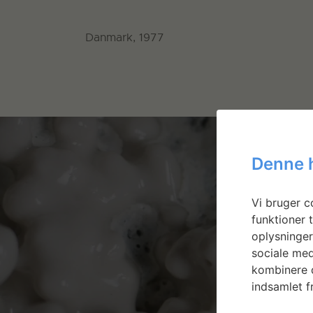
Danmark, 1977
Denne 
Vi bruger co
funktioner t
oplysninger
sociale med
kombinere d
indsamlet fr