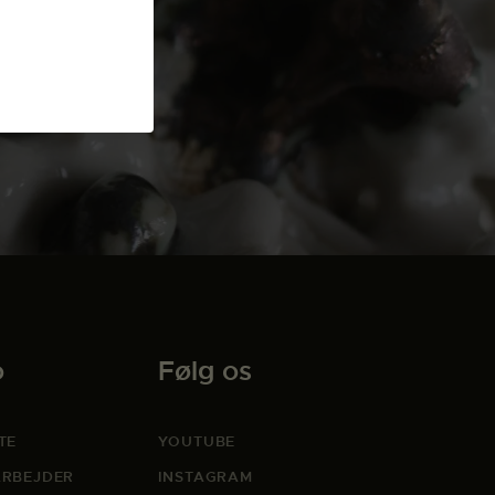
o
Følg os
TE
YOUTUBE
RBEJDER
INSTAGRAM