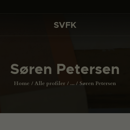
DET SKER
PROJEKTER
SVFK
SVFK
CHANNEL
ANSØG
Søren Petersen
OM SVFK
ENGLISH
Home
Alle profiler
...
Søren Petersen