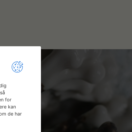
dig
gså
n for
ere kan
som de har