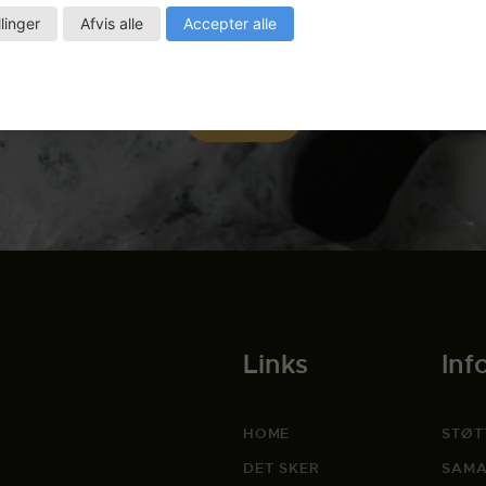
llinger
Afvis alle
Accepter alle
Links
Inf
HOME
STØT
DET SKER
SAMA