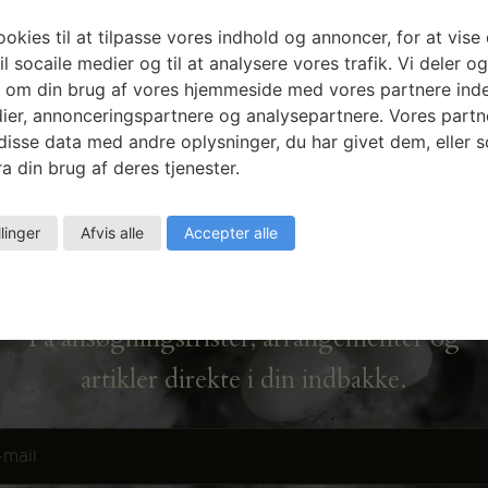
okies til at tilpasse vores indhold og annoncer, for at vise 
il socaile medier og til at analysere vores trafik. Vi deler o
 om din brug af vores hjemmeside med vores partnere inde
ier, annonceringspartnere og analysepartnere. Vores partn
isse data med andre oplysninger, du har givet dem, eller 
a din brug af deres tjenester.
Nyhedsbrev
llinger
Afvis alle
Accepter alle
Få ansøgningsfrister, arrangementer og
artikler direkte i din indbakke.