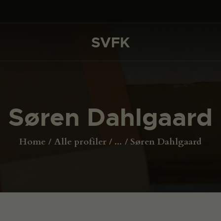
DET SKER
PROJEKTER
SVFK
SVFK
CHANNEL
ANSØG
Søren Dahlgaard
OM SVFK
ENGLISH
Home
Alle profiler
...
Søren Dahlgaard