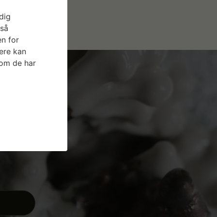
dig
gså
n for
ere kan
som de har