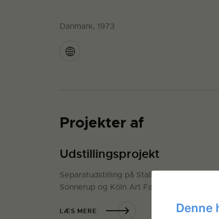
Danmark, 1973
Projekter af
Udstillingsprojekt
Separatudstilling på Stalke Galleri / Kirke
Sonnerup og Köln Art Fair oktober 2008
Denne 
LÆS MERE