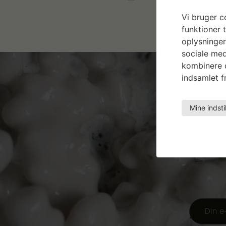
Vi bruger co
funktioner t
oplysninger
sociale med
kombinere d
indsamlet fr
Mine indsti