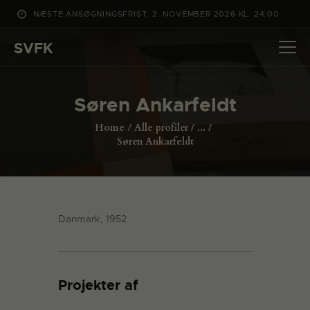
NÆSTE ANSØGNINGSFRIST: 2. NOVEMBER 2026 KL. 24:00
SVFK
SVFK
DET SKER
Søren Ankarfeldt
PROJEKTER
Home
Alle profiler
...
CHANNEL
Søren Ankarfeldt
ANSØG
OM SVFK
ENGLISH
Danmark, 1952
Projekter af