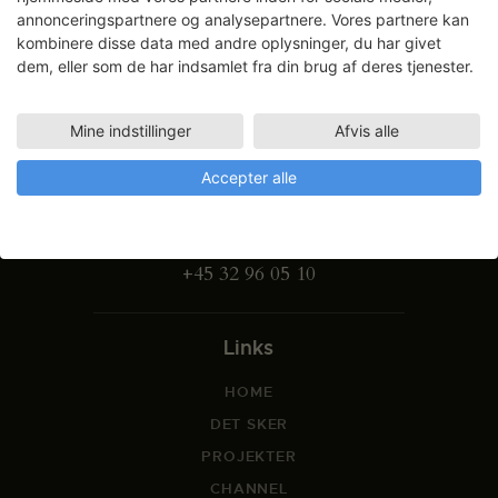
annonceringspartnere og analysepartnere. Vores partnere kan
kombinere disse data med andre oplysninger, du har givet
dem, eller som de har indsamlet fra din brug af deres tjenester.
Mine indstillinger
Afvis alle
Gammel Dok Pakhus
Strandgade 27 B
Accepter alle
1401 København K
info@svfk.dk
+45 32 96 05 10
Links
HOME
DET SKER
PROJEKTER
CHANNEL