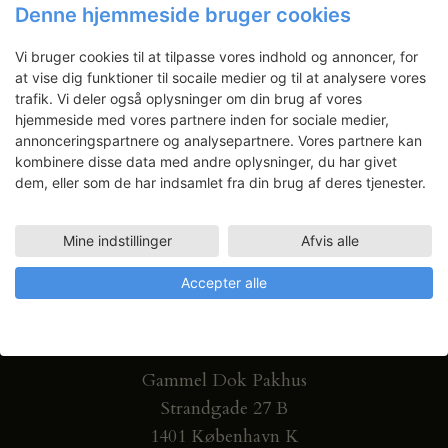
Denne hjemmeside bruger cookies
Få ansøgningsfrister, arrangementer
og artikler direkte i din indbakke.
Vi bruger cookies til at tilpasse vores indhold og annoncer, for
at vise dig funktioner til socaile medier og til at analysere vores
trafik. Vi deler også oplysninger om din brug af vores
hjemmeside med vores partnere inden for sociale medier,
annonceringspartnere og analysepartnere. Vores partnere kan
kombinere disse data med andre oplysninger, du har givet
dem, eller som de har indsamlet fra din brug af deres tjenester.
Mine indstillinger
Afvis alle
Accepter alle
Gammel Dok Pakhus
Strandgade 27 B
1401 København K