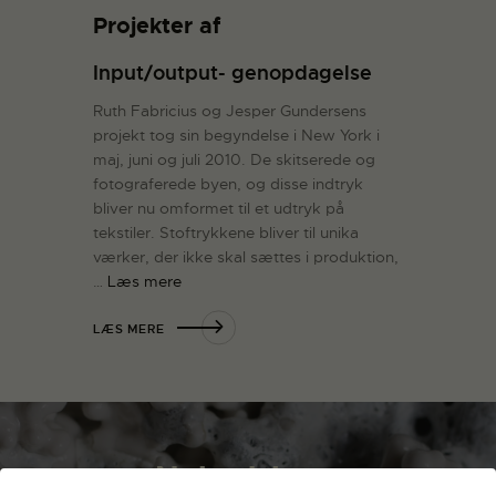
Projekter af
Input/output- genopdagelse
Ruth Fabricius og Jesper Gundersens
projekt tog sin begyndelse i New York i
maj, juni og juli 2010. De skitserede og
fotograferede byen, og disse indtryk
bliver nu omformet til et udtryk på
tekstiler. Stoftrykkene bliver til unika
værker, der ikke skal sættes i produktion,
…
Læs mere
LÆS MERE
Nyhedsbrev