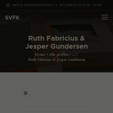
NÆSTE ANSØGNINGSFRIST: 2. NOVEMBER 2026 KL. 24:00
SVFK
SVFK
DET SKER
Ruth Fabricius &
PROJEKTER
Jesper Gundersen
CHANNEL
Home
Alle profiler
...
ANSØG
Ruth Fabricius & Jesper Gundersen
OM SVFK
ENGLISH