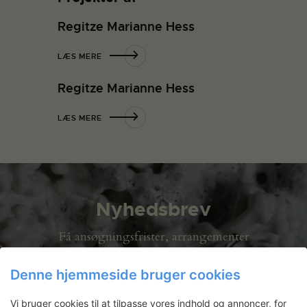
Regitze Marianne Hess
LÆS MERE
Regitze Marianne Hess
LÆS MERE
Nyhedsbrev
Få ansøgningsfrister, arrangementer
og artikler direkte i din indbakke.
Denne hjemmeside bruger cookies
Vi bruger cookies til at tilpasse vores indhold og annoncer, for