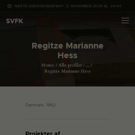
NÆSTE ANSØGNINGSFRIST: 2. NOVEMBER 2026 KL. 24:00
SVFK
SVFK
DET SKER
Regitze Marianne
PROJEKTER
Hess
CHANNEL
Home
Alle profiler
...
ANSØG
Regitze Marianne Hess
OM SVFK
ENGLISH
Danmark, 1962
Projekter af